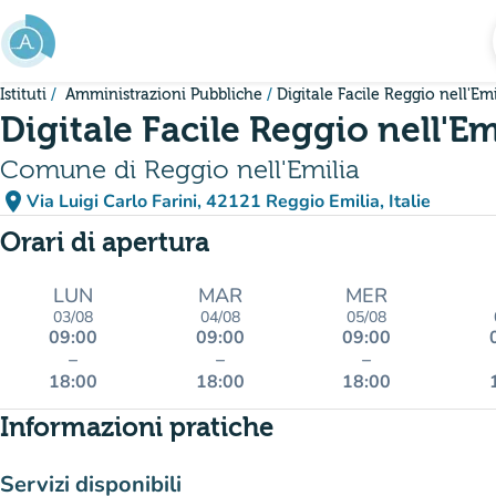
Vai al contenuto principale
Istituti
Amministrazioni Pubbliche
Digitale Facile Reggio nell'Emi
Digitale Facile Reggio nell'Em
Comune di Reggio nell'Emilia
place
Via Luigi Carlo Farini, 42121 Reggio Emilia, Italie
(apri in Google Maps)
(nuova scheda)
Orari di apertura
LUN
MAR
MER
03/08
04/08
05/08
09:00
09:00
09:00
–
–
–
18:00
18:00
18:00
Informazioni pratiche
Servizi disponibili