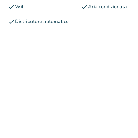
check
check
Wifi
Aria condizionata
check
Distributore automatico