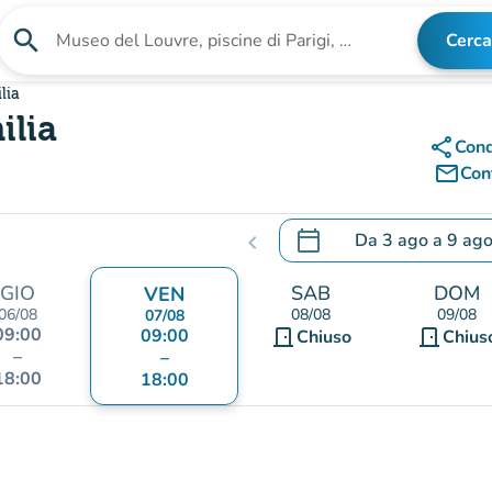
search
Cerca
Cerca una struttura
lia
ilia
share
Cond
mail_outline
Cont
calendar_today
Da
3 ago
a
9 ag
chevron_left
.
Aprire il calendario per
GIO
SAB
DOM
VEN
06/08
08/08
09/08
07/08
09:00
09:00
door_front
door_front
Chiuso
Chius
–
–
18:00
18:00