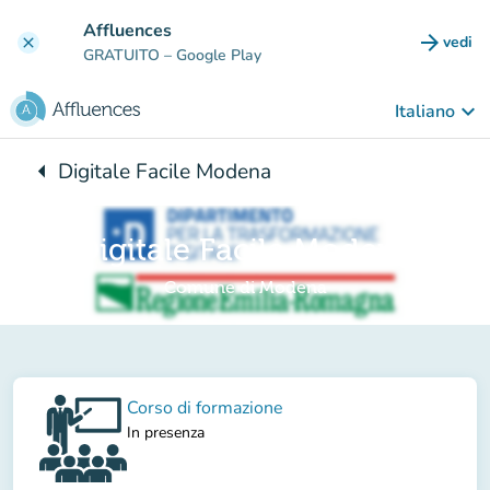
Vai al contenuto principale
Affluences
arrow_forward
vedi
clear
(nuova
GRATUITO
– Google Play
keyboard_arrow_down
Italiano
arrow_left
Digitale Facile Modena
Torna a:
Digitale Facile Modena
Comune di Modena
Corso di formazione
In presenza