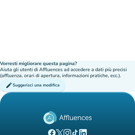
Vorresti migliorare questa pagina?
Aiuta gli utenti di Affluences ad accedere a dati più precisi
(affluenza, orari di apertura, informazioni pratiche, ecc.).
edit
Suggerisci una modifica
(nuova scheda)
(nuova scheda)
(nuova scheda)
(nuova scheda)
(nuova scheda)