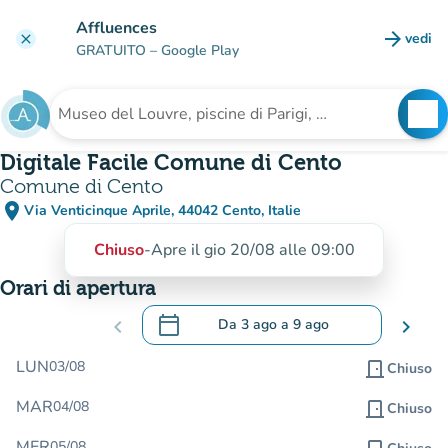
Vai al contenuto principale
Affluences
arrow_forward
vedi
clear
(nuova
GRATUITO
– Google Play
search
See
Cerca una struttura
Digitale Facile Comune di Cento
Comune di Cento
place
Via Venticinque Aprile, 44042 Cento, Italie
(apri in Google Maps)
(nuova scheda)
Chiuso
-
Apre il gio 20/08 alle 09:00
Orari di apertura
calendar_today
chevron_left
Da
3 ago
a
9 ago
chevron_right
.
Aprire il calendario per modificare le da
LUN
03/08
door_front
Chiuso
MAR
04/08
door_front
Chiuso
MER
05/08