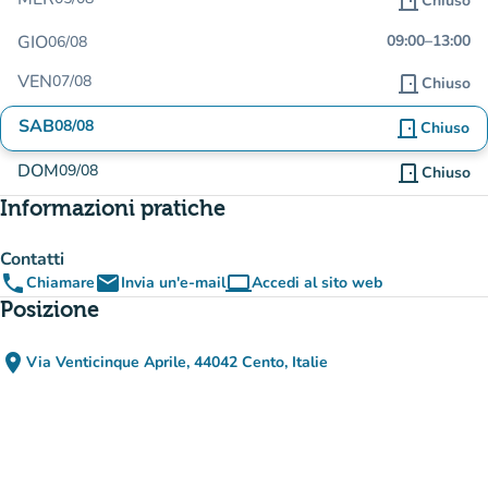
door_front
Chiuso
GIO
09:00
–
13:00
06/08
VEN
07/08
door_front
Chiuso
SAB
08/08
door_front
Chiuso
DOM
09/08
door_front
Chiuso
Informazioni pratiche
Contatti
phone
email
computer
Chiamare
Invia un'e-mail
Accedi al sito web
(nuova scheda)
Posizione
place
Via Venticinque Aprile, 44042 Cento, Italie
(apri in Google Maps)
(nuova scheda)