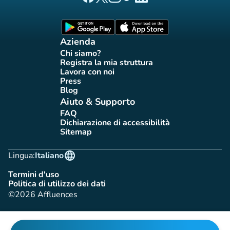
Pagina Facebook di Affluences
Pagina Twitter di Affluences
Pagina Instagram di Affluences
Pagina Tiktok di Affluences
Pagina LinkedIn di Afflue
(nuova scheda)
(nuova scheda)
Azienda
Chi siamo?
(nuova scheda)
Registra la mia struttura
(nuova scheda)
Lavora con noi
(nuova scheda)
Press
(nuova scheda)
Blog
(nuova scheda)
Aiuto & Supporto
FAQ
(nuova scheda)
Dichiarazione di accessibilità
(nuova scheda)
Sitemap
(nuova scheda)
language
Lingua:
Italiano
Termini d'uso
(nuova scheda)
Politica di utilizzo dei dati
(nuova scheda)
©2026 Affluences