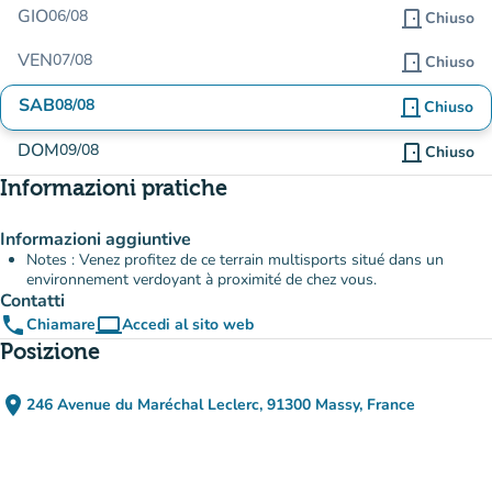
GIO
06/08
door_front
Chiuso
VEN
07/08
door_front
Chiuso
SAB
08/08
door_front
Chiuso
DOM
09/08
door_front
Chiuso
Informazioni pratiche
Informazioni aggiuntive
Notes : Venez profitez de ce terrain multisports situé dans un
environnement verdoyant à proximité de chez vous.
Contatti
phone
computer
Chiamare
Accedi al sito web
(nuova scheda)
Posizione
place
246 Avenue du Maréchal Leclerc, 91300 Massy, France
(apri in Google Maps)
(nuova scheda)