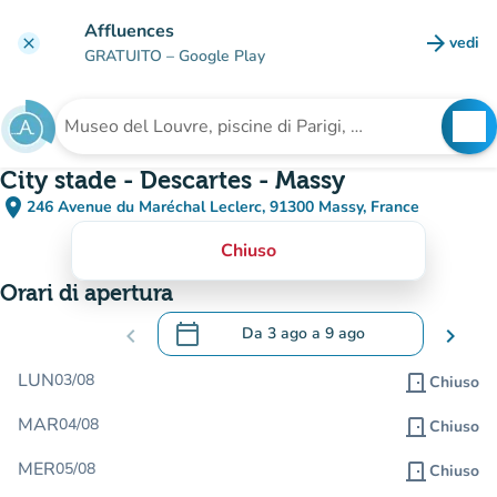
Vai al contenuto principale
Affluences
arrow_forward
vedi
clear
(nuova
GRATUITO
– Google Play
search
See
Cerca una struttura
City stade - Descartes - Massy
place
246 Avenue du Maréchal Leclerc, 91300 Massy, France
(apri in Google Maps)
(nuova scheda)
Chiuso
Orari di apertura
calendar_today
chevron_left
Da
3 ago
a
9 ago
chevron_right
.
Aprire il calendario per modificare le da
LUN
03/08
door_front
Chiuso
MAR
04/08
door_front
Chiuso
MER
05/08
door_front
Chiuso