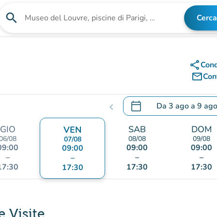
search
Cerca
Cerca una struttura
share
Cond
mail_outline
Cont
calendar_today
Da
3 ago
a
9 ag
chevron_left
.
Aprire il calendario per
GIO
SAB
DOM
VEN
06/08
08/08
09/08
07/08
09:00
09:00
09:00
09:00
–
–
–
–
17:30
17:30
17:30
17:30
 Visite