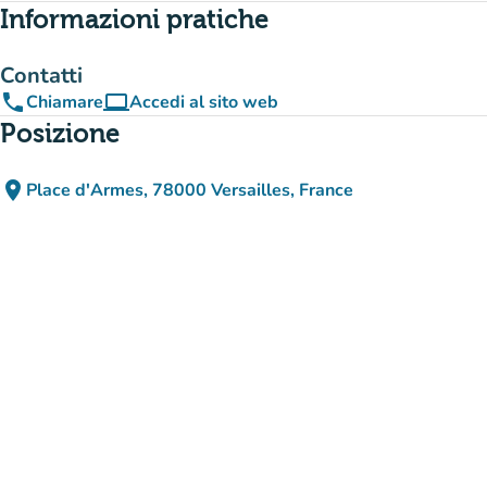
Informazioni pratiche
Contatti
phone
computer
Chiamare
Accedi al sito web
(nuova scheda)
Posizione
place
Place d'Armes, 78000 Versailles, France
(apri in Google Maps)
(nuova scheda)