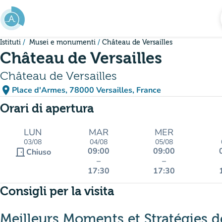
Vai al contenuto principale
Istituti
Musei e monumenti
Château de Versailles
Château de Versailles
Château de Versailles
place
Place d'Armes, 78000 Versailles, France
(apri in Google Maps)
(nuova scheda)
Orari di apertura
LUN
MAR
MER
03/08
04/08
05/08
09:00
09:00
door_front
Chiuso
–
–
17:30
17:30
Consigli per la visita
Meilleurs Moments et Stratégies de