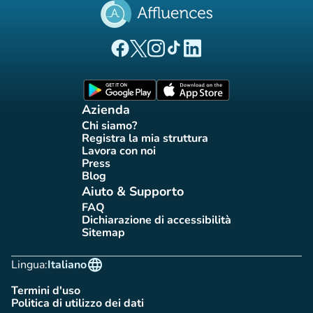
(nuova scheda)
(nuova scheda)
(nuova scheda)
(nuova scheda)
(nuova scheda)
Pagina Facebook di Affluences
Pagina Twitter di Affluences
Pagina Instagram di Affluences
Pagina Tiktok di Affluences
Pagina LinkedIn di Afflue
(nuova scheda)
(nuova scheda)
Azienda
Chi siamo?
(nuova scheda)
Registra la mia struttura
(nuova scheda)
Lavora con noi
(nuova scheda)
Press
(nuova scheda)
Blog
(nuova scheda)
Aiuto & Supporto
FAQ
(nuova scheda)
Dichiarazione di accessibilità
(nuova scheda)
Sitemap
(nuova scheda)
language
Lingua:
Italiano
Termini d'uso
(nuova scheda)
Politica di utilizzo dei dati
(nuova scheda)