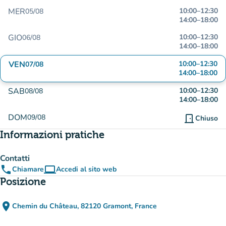
MER
10:00
–
12:30
05/08
14:00
–
18:00
GIO
10:00
–
12:30
06/08
14:00
–
18:00
VEN
10:00
–
12:30
07/08
14:00
–
18:00
SAB
10:00
–
12:30
08/08
14:00
–
18:00
DOM
09/08
door_front
Chiuso
Informazioni pratiche
Contatti
phone
computer
Chiamare
Accedi al sito web
(nuova scheda)
Posizione
place
Chemin du Château, 82120 Gramont, France
(apri in Google Maps)
(nuova scheda)