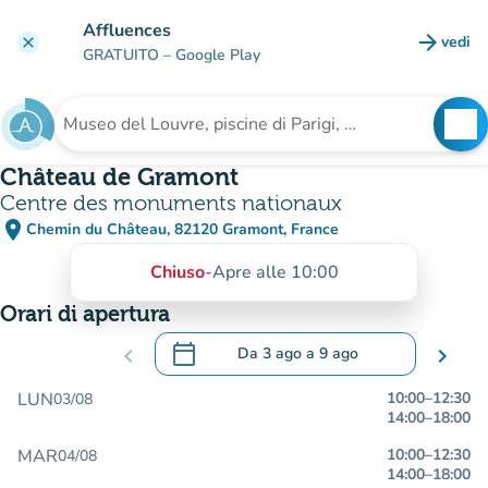
Vai al contenuto principale
Affluences
arrow_forward
vedi
clear
(nuova
GRATUITO
– Google Play
search
See
Cerca una struttura
Château de Gramont
Centre des monuments nationaux
place
Chemin du Château, 82120 Gramont, France
(apri in Google Maps)
(nuova scheda)
Chiuso
-
Apre alle 10:00
Orari di apertura
calendar_today
chevron_left
Da
3 ago
a
9 ago
chevron_right
.
Aprire il calendario per modificare le da
LUN
10:00
–
12:30
03/08
14:00
–
18:00
MAR
10:00
–
12:30
04/08
14:00
–
18:00