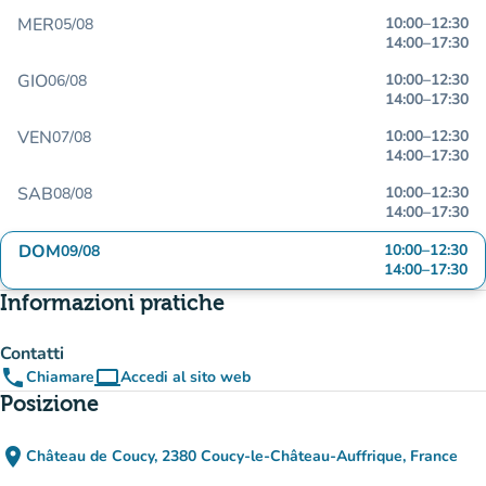
MER
10:00
–
12:30
05/08
14:00
–
17:30
GIO
10:00
–
12:30
06/08
14:00
–
17:30
VEN
10:00
–
12:30
07/08
14:00
–
17:30
SAB
10:00
–
12:30
08/08
14:00
–
17:30
DOM
10:00
–
12:30
09/08
14:00
–
17:30
Informazioni pratiche
Contatti
phone
computer
Chiamare
Accedi al sito web
(nuova scheda)
Posizione
place
Château de Coucy, 2380 Coucy-le-Château-Auffrique, France
(apri in Google Maps)
(nuova scheda)