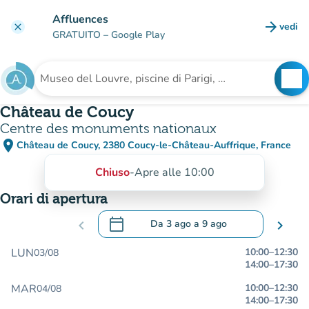
Vai al contenuto principale
Affluences
arrow_forward
vedi
clear
(nuova
GRATUITO
– Google Play
search
See
Cerca una struttura
Château de Coucy
Centre des monuments nationaux
place
Château de Coucy, 2380 Coucy-le-Château-Auffrique, France
(apri in Google Maps)
(nuova scheda)
Chiuso
-
Apre alle 10:00
Orari di apertura
calendar_today
chevron_left
Da
3 ago
a
9 ago
chevron_right
.
Aprire il calendario per modificare le da
LUN
10:00
–
12:30
03/08
14:00
–
17:30
MAR
10:00
–
12:30
04/08
14:00
–
17:30