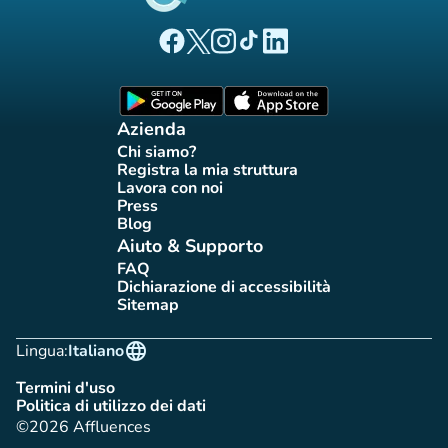
(nuova scheda)
(nuova scheda)
(nuova scheda)
(nuova scheda)
(nuova scheda)
Pagina Facebook di Affluences
Pagina Twitter di Affluences
Pagina Instagram di Affluences
Pagina Tiktok di Affluences
Pagina LinkedIn di Afflue
(nuova scheda)
(nuova scheda)
Azienda
Chi siamo?
(nuova scheda)
Registra la mia struttura
(nuova scheda)
Lavora con noi
(nuova scheda)
Press
(nuova scheda)
Blog
(nuova scheda)
Aiuto & Supporto
FAQ
(nuova scheda)
Dichiarazione di accessibilità
(nuova scheda)
Sitemap
(nuova scheda)
language
Lingua:
Italiano
Termini d'uso
(nuova scheda)
Politica di utilizzo dei dati
(nuova scheda)
©2026 Affluences