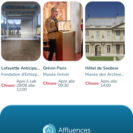
Lafayette Anticipations
Grévin Paris
Hôtel de Soubise
Fondation d'Entreprise des Galeries Lafayette
Musée Grévin
Musée des Archives nationales
Apre il sab
Apre alle
Apre alle
Chiuso
-
Chiuso
-
Chiuso
-
29/08 alle
09:30
14:00
12:00
Elementi 1 a 3 su 3