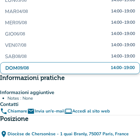
LUN
03/08
MAR
14:00
–
19:00
04/08
MER
14:00
–
19:00
05/08
GIO
14:00
–
19:00
06/08
VEN
14:00
–
19:00
07/08
SAB
14:00
–
19:00
08/08
DOM
14:00
–
19:00
09/08
Informazioni pratiche
Informazioni aggiuntive
Notes : None
Contatti
phone
email
computer
Chiamare
Invia un'e-mail
Accedi al sito web
(nuova scheda)
Posizione
place
Diocèse de Chersonèse - 1 quai Branly, 75007 Paris, France
(apri in Google Maps)
(nuova scheda)