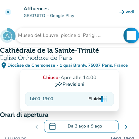
Vai al contenuto principale
Affluences
arrow_forward
vedi
clear
(nuova
GRATUITO
– Google Play
search
See
Cerca una struttura
Cathédrale de la Sainte-Trinité
Église Orthodoxe de Paris
place
Diocèse de Chersonèse - 1 quai Branly, 75007 Paris, France
(apri in Google Maps)
(nuova scheda)
Chiuso
-
Apre alle 14:00
insights
Previsioni
14:00
–
19:00
Fluido
man
man
man
Orari di apertura
calendar_today
chevron_left
Da
3 ago
a
9 ago
chevron_right
.
Aprire il calendario per modificare le da
14:00
–
19:00