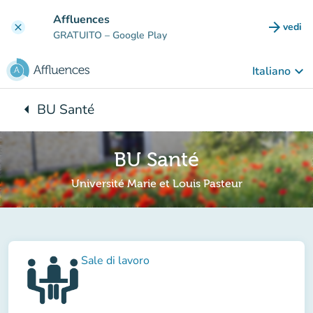
Vai al contenuto principale
Affluences
arrow_forward
vedi
clear
(nuova
GRATUITO
– Google Play
keyboard_arrow_down
Italiano
arrow_left
BU Santé
Torna a:
BU Santé
Université Marie et Louis Pasteur
Sale di lavoro