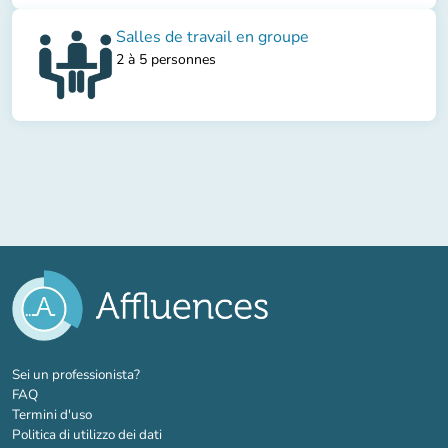
Salles de travail en groupe
2 à 5 personnes
(nuova scheda)
Sei un professionista?
FAQ
Termini d'uso
Politica di utilizzo dei dati