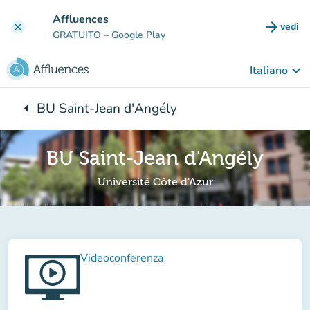
Vai al contenuto principale
Affluences
arrow_forward
vedi
clear
(nuova
GRATUITO
– Google Play
keyboard_arrow_down
Italiano
arrow_left
BU Saint-Jean d'Angély
Torna a:
BU Saint-Jean d'Angély
Université Côte d'Azur
Videoconferenza