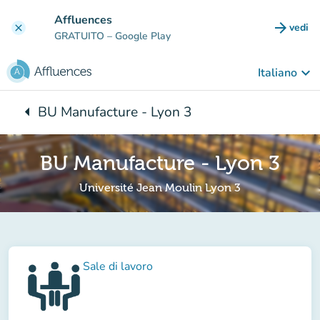
Vai al contenuto principale
Affluences
arrow_forward
vedi
clear
(nuova
GRATUITO
– Google Play
keyboard_arrow_down
Italiano
arrow_left
BU Manufacture - Lyon 3
Torna a:
BU Manufacture - Lyon 3
Université Jean Moulin Lyon 3
Sale di lavoro