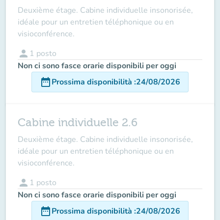
Deuxième étage. Cabine individuelle insonorisée,
idéale pour un entretien téléphonique ou en
visioconférence.
person
1
posto
Non ci sono fasce orarie disponibili per oggi
date_range
Prossima disponibilità
:
24/08/2026
Cabine individuelle 2.6
Deuxième étage. Cabine individuelle insonorisée,
idéale pour un entretien téléphonique ou en
visioconférence.
person
1
posto
Non ci sono fasce orarie disponibili per oggi
date_range
Prossima disponibilità
:
24/08/2026