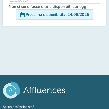
person
1
posto
Non ci sono fasce orarie disponibili per oggi
date_range
Prossima disponibilità
:
24/08/2026
(nuova scheda)
Sei un professionista?