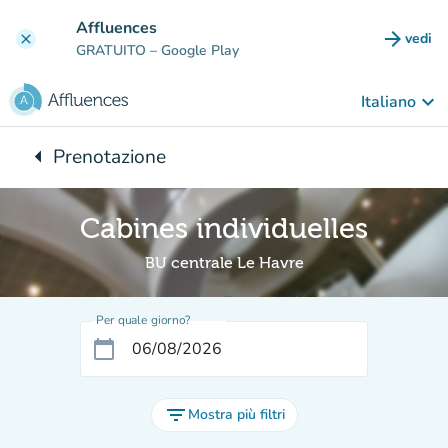
Vai al contenuto principale
Affluences
arrow_forward
vedi
clear
(nuova
GRATUITO
– Google Play
keyboard_arrow_down
Italiano
arrow_left
Prenotazione
Torna a:
Cabines individuelles
BU centrale Le Havre
Per quale giorno?
calendar_today
filter_list
Mostra più filtri