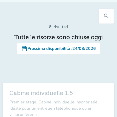
search
6
risultati
Tutte le risorse sono chiuse oggi
date_range
Prossima disponibilità
:
24/08/2026
Cabine individuelle 1.5
Premier étage. Cabine individuelle insonorisée,
idéale pour un entretien téléphonique ou en
visioconférence.