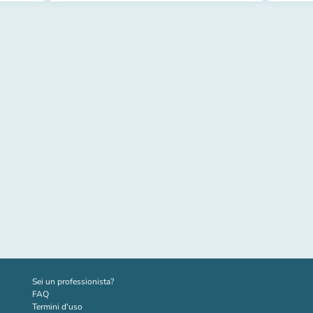
(nuova scheda)
Sei un professionista?
FAQ
Termini d'uso