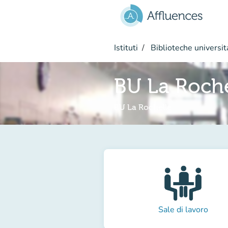
Vai al contenuto principale
Istituti
Biblioteche universit
BU La Roche
BU La Rochelle
Sale di lavoro