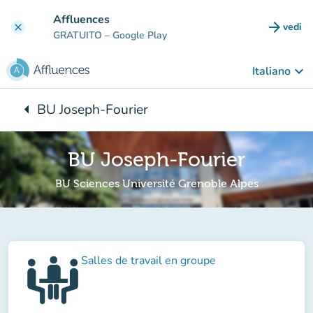
Vai al contenuto principale
Affluences
arrow_forward
vedi
clear
(nuova
GRATUITO
– Google Play
keyboard_arrow_down
Italiano
arrow_left
BU Joseph-Fourier
Torna a:
BU Joseph-Fourier
BU Sciences Université Grenoble Alpes
Salles de travail en groupe