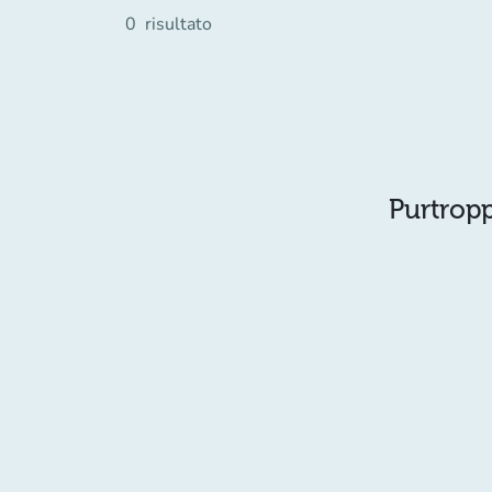
0
risultato
Purtropp