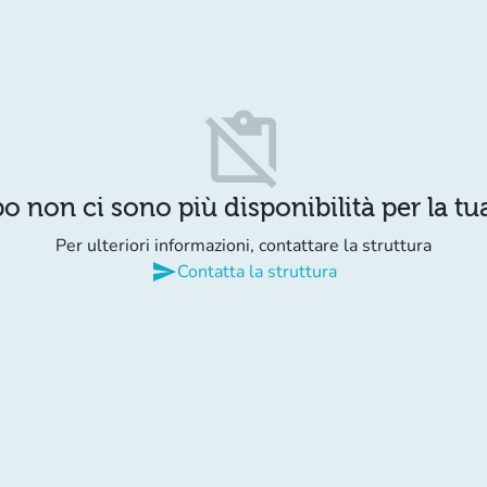
content_paste_off
o non ci sono più disponibilità per la tua
Per ulteriori informazioni, contattare la struttura
send
Contatta la struttura