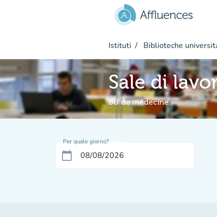
Vai al contenuto principale
Istituti
Biblioteche universit
Sale di lavo
BU de médecine
Per quale giorno?
calendar_today