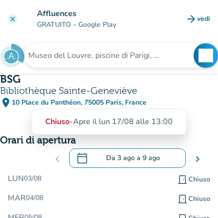
Vai al contenuto principale
Affluences
arrow_forward
vedi
clear
(nuova
GRATUITO
– Google Play
search
See
Cerca una struttura
BSG
Bibliothèque Sainte-Geneviève
place
10 Place du Panthéon, 75005 Paris, France
(apri in Google Maps)
(nuova scheda)
Chiuso
-
Apre il lun 17/08 alle 13:00
Orari di apertura
calendar_today
chevron_left
Da
3 ago
a
9 ago
chevron_right
.
Aprire il calendario per modificare le da
LUN
03/08
door_front
Chiuso
MAR
04/08
door_front
Chiuso
MER
05/08