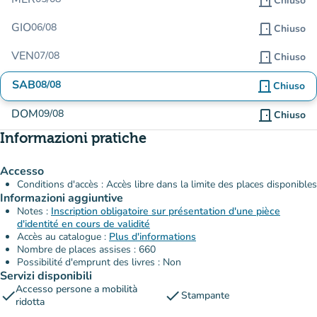
door_front
Chiuso
GIO
06/08
door_front
Chiuso
VEN
07/08
door_front
Chiuso
SAB
08/08
door_front
Chiuso
DOM
09/08
door_front
Chiuso
Informazioni pratiche
Accesso
Conditions d'accès : Accès libre dans la limite des places disponibles
Informazioni aggiuntive
Notes :
Inscription obligatoire sur présentation d'une pièce
d'identité en cours de validité
Accès au catalogue :
Plus d'informations
Nombre de places assises : 660
Possibilité d'emprunt des livres : Non
Servizi disponibili
Accesso persone a mobilità
check
check
Stampante
ridotta