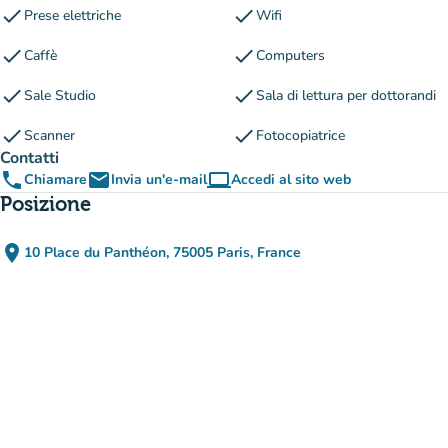
check
check
Prese elettriche
Wifi
check
check
Caffè
Computers
check
check
Sale Studio
Sala di lettura per dottorandi
check
check
Scanner
Fotocopiatrice
Contatti
phone
email
computer
Chiamare
Invia un'e-mail
Accedi al sito web
(nuova scheda)
Posizione
place
10 Place du Panthéon, 75005 Paris, France
(apri in Google Maps)
(nuova scheda)