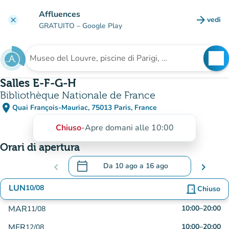
Vai al contenuto principale
Affluences
arrow_forward
vedi
clear
(nuova
GRATUITO
– Google Play
search
See
Cerca una struttura
Salles E-F-G-H
Bibliothèque Nationale de France
place
Quai François-Mauriac, 75013 Paris, France
(apri in Google Maps)
(nuova scheda)
Chiuso
-
Apre domani alle 10:00
Orari di apertura
calendar_today
chevron_left
Da
10 ago
a
16 ago
chevron_right
.
Aprire il calendario per modificare le dat
LUN
10/08
door_front
Chiuso
MAR
10:00
–
20:00
11/08
MER
10:00
–
20:00
12/08