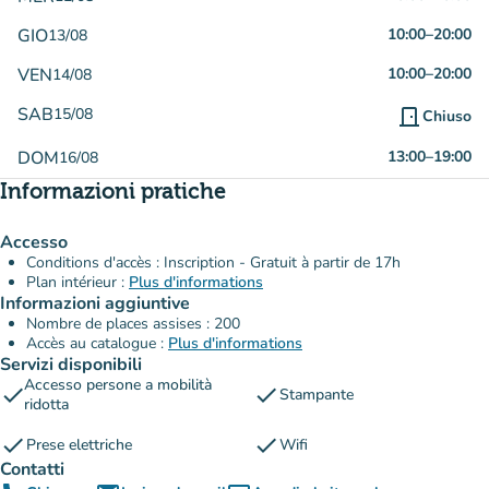
GIO
10:00
–
20:00
13/08
VEN
10:00
–
20:00
14/08
SAB
15/08
door_front
Chiuso
DOM
13:00
–
19:00
16/08
Informazioni pratiche
Accesso
Conditions d'accès : Inscription - Gratuit à partir de 17h
Plan intérieur :
Plus d'informations
Informazioni aggiuntive
Nombre de places assises : 200
Accès au catalogue :
Plus d'informations
Servizi disponibili
Accesso persone a mobilità
check
check
Stampante
ridotta
check
check
Prese elettriche
Wifi
Contatti