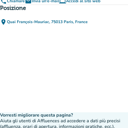
phone
email
computer
Chiamare
Invia un'e-mail
Accedi al sito web
(nuova scheda)
Posizione
place
Quai François-Mauriac, 75013 Paris, France
(apri in Google Maps)
(nuova scheda)
Vorresti migliorare questa pagina?
Aiuta gli utenti di Affluences ad accedere a dati più precisi
(affluenza, orari di apertura, informazioni pratiche, ecc.).