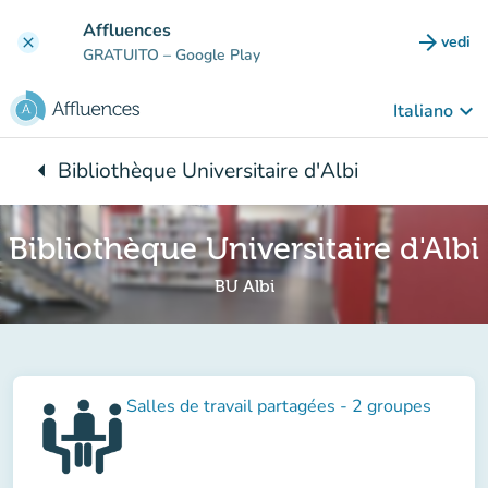
Vai al contenuto principale
Affluences
arrow_forward
vedi
clear
(nuova
GRATUITO
– Google Play
keyboard_arrow_down
Italiano
arrow_left
Bibliothèque Universitaire d'Albi
Torna a:
Bibliothèque Universitaire d'Albi
BU Albi
Salles de travail partagées - 2 groupes