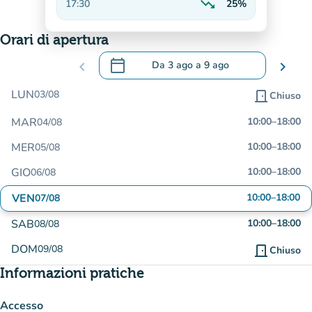
trending_down
17:30
25%
In calo
Orari di apertura
calendar_today
chevron_left
Da
3 ago
a
9 ago
chevron_right
.
Aprire il calendario per modificare le da
LUN
03/08
door_front
Chiuso
MAR
10:00
–
18:00
04/08
MER
10:00
–
18:00
05/08
GIO
10:00
–
18:00
06/08
VEN
10:00
–
18:00
07/08
SAB
10:00
–
18:00
08/08
DOM
09/08
door_front
Chiuso
Informazioni pratiche
Accesso