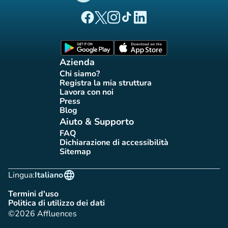
(nuova scheda)
(nuova scheda)
(nuova scheda)
(nuova scheda)
(nuova scheda)
Pagina Facebook di Affluences
Pagina Twitter di Affluences
Pagina Instagram di Affluences
Pagina Tiktok di Affluences
Pagina LinkedIn di Afflue
(nuova scheda)
(nuova scheda)
Azienda
Chi siamo?
(nuova scheda)
Registra la mia struttura
(nuova scheda)
Lavora con noi
(nuova scheda)
Press
(nuova scheda)
Blog
(nuova scheda)
Aiuto & Supporto
FAQ
(nuova scheda)
Dichiarazione di accessibilità
(nuova scheda)
Sitemap
(nuova scheda)
language
Lingua:
Italiano
Termini d'uso
(nuova scheda)
Politica di utilizzo dei dati
(nuova scheda)
©2026 Affluences