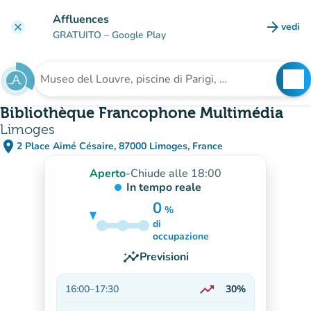
Vai al contenuto principale
Affluences
arrow_forward
vedi
clear
(nuova
GRATUITO
– Google Play
search
See
Cerca una struttura
Bibliothèque Francophone Multimédia
Limoges
place
2 Place Aimé Césaire, 87000 Limoges, France
(apri in Google Maps)
(nuova scheda)
Aperto
-
Chiude alle 18:00
In tempo reale
0
%
di
25%
occupazione
insights
Previsioni
trending_up
16:00
–
17:30
30%
In aumento