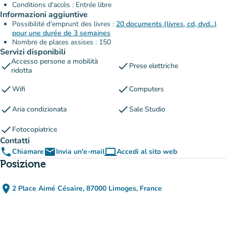
Conditions d'accès : Entrée libre
Informazioni aggiuntive
Possibilité d'emprunt des livres :
20 documents (livres, cd, dvd...)
pour une durée de 3 semaines
Nombre de places assises : 150
Servizi disponibili
Accesso persone a mobilità
check
check
Prese elettriche
ridotta
check
check
Wifi
Computers
check
check
Aria condizionata
Sale Studio
check
Fotocopiatrice
Contatti
phone
email
computer
Chiamare
Invia un'e-mail
Accedi al sito web
(nuova scheda)
Posizione
place
2 Place Aimé Césaire, 87000 Limoges, France
(apri in Google Maps)
(nuova scheda)