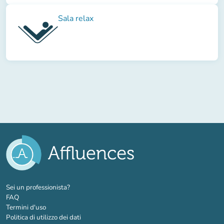
Sala relax
(nuova scheda)
Sei un professionista?
FAQ
Termini d'uso
Politica di utilizzo dei dati