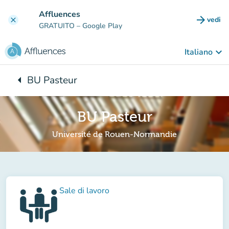
Vai al contenuto principale
Affluences
arrow_forward
vedi
clear
(nuova
GRATUITO
– Google Play
keyboard_arrow_down
Italiano
arrow_left
BU Pasteur
Torna a:
BU Pasteur
Université de Rouen-Normandie
Sale di lavoro