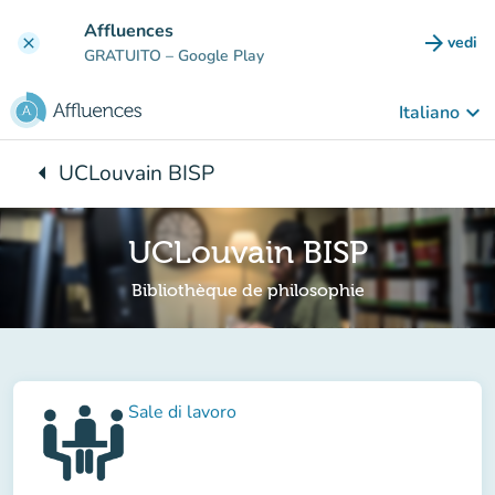
Vai al contenuto principale
Affluences
arrow_forward
vedi
clear
(nuova
GRATUITO
– Google Play
keyboard_arrow_down
Italiano
arrow_left
UCLouvain BISP
Torna a:
UCLouvain BISP
Bibliothèque de philosophie
Sale di lavoro