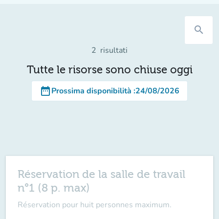
search
2
risultati
Tutte le risorse sono chiuse oggi
date_range
Prossima disponibilità
:
24/08/2026
Réservation de la salle de travail
n°1 (8 p. max)
Réservation pour huit personnes maximum.