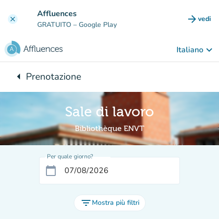
Vai al contenuto principale
Affluences
arrow_forward
vedi
clear
(nuova
GRATUITO
– Google Play
keyboard_arrow_down
Italiano
arrow_left
Prenotazione
Torna a:
Sale di lavoro
Bibliothèque ENVT
Per quale giorno?
calendar_today
filter_list
Mostra più filtri