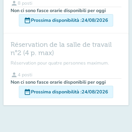
person
8
posti
Non ci sono fasce orarie disponibili per oggi
date_range
Prossima disponibilità
:
24/08/2026
Réservation de la salle de travail
n°2 (4 p. max)
Réservation pour quatre personnes maximum.
person
4
posti
Non ci sono fasce orarie disponibili per oggi
date_range
Prossima disponibilità
:
24/08/2026