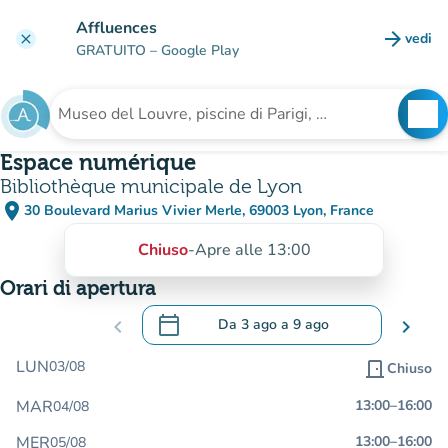
Vai al contenuto principale
Affluences
arrow_forward
vedi
clear
(nuova
GRATUITO
– Google Play
search
See
Cerca una struttura
Espace numérique
Bibliothèque municipale de Lyon
place
30 Boulevard Marius Vivier Merle, 69003 Lyon, France
(apri in Google Maps)
(nuova scheda)
Chiuso
-
Apre alle 13:00
Orari di apertura
calendar_today
chevron_left
Da
3 ago
a
9 ago
chevron_right
.
Aprire il calendario per modificare le da
LUN
03/08
door_front
Chiuso
MAR
13:00
–
16:00
04/08
MER
13:00
–
16:00
05/08