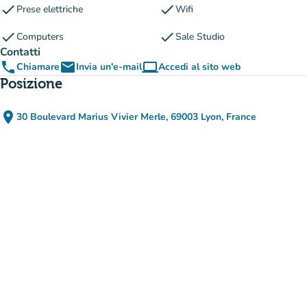
check
check
Prese elettriche
Wifi
check
check
Computers
Sale Studio
Contatti
phone
email
computer
Chiamare
Invia un'e-mail
Accedi al sito web
(nuova scheda)
Posizione
place
30 Boulevard Marius Vivier Merle, 69003 Lyon, France
(apri in Google Maps)
(nuova scheda)