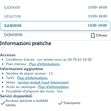
GIO
13:00
–
16:00
06/08
VEN
13:00
–
16:00
07/08
SAB
13:00
–
16:00
08/08
DOM
09/08
door_front
Chiuso
Informazioni pratiche
Accesso
Conditions d'accès : sur rendez-vous au 04 78 62 18 00
Plan intérieur :
Plus d'informations
Informazioni aggiuntive
Nombre de places assises : 12
Tarifs :
Plus d'informations
Notes :
service gratuit (sauf impression)
Accès au catalogue :
Plus d'informations
Possibilité d'emprunt des livres : Oui
Servizi disponibili
Accesso persone a mobilità
check
check
Stampante
ridotta