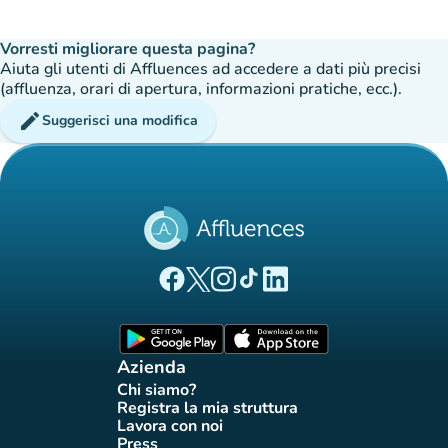
Vorresti migliorare questa pagina?
Aiuta gli utenti di Affluences ad accedere a dati più precisi
(affluenza, orari di apertura, informazioni pratiche, ecc.).
edit
Suggerisci una modifica
(nuova scheda)
(nuova scheda)
(nuova scheda)
(nuova scheda)
(nuova scheda)
Pagina Facebook di Affluences
Pagina Twitter di Affluences
Pagina Instagram di Affluences
Pagina Tiktok di Affluences
Pagina LinkedIn di Afflue
(nuova scheda)
(nuova scheda)
Azienda
Chi siamo?
(nuova scheda)
Registra la mia struttura
(nuova scheda)
Lavora con noi
(nuova scheda)
Press