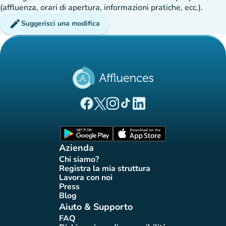
(affluenza, orari di apertura, informazioni pratiche, ecc.).
edit
Suggerisci una modifica
(nuova scheda)
(nuova scheda)
(nuova scheda)
(nuova scheda)
(nuova scheda)
Pagina Facebook di Affluences
Pagina Twitter di Affluences
Pagina Instagram di Affluences
Pagina Tiktok di Affluences
Pagina LinkedIn di Afflue
(nuova scheda)
(nuova scheda)
Azienda
Chi siamo?
(nuova scheda)
Registra la mia struttura
(nuova scheda)
Lavora con noi
(nuova scheda)
Press
(nuova scheda)
Blog
(nuova scheda)
Aiuto & Supporto
FAQ
(nuova scheda)