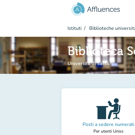
Vai al contenuto principale
Istituti
Biblioteche universit
Biblioteca S
Università di Sassari
Posti a sedere numerati
Per utenti Uniss