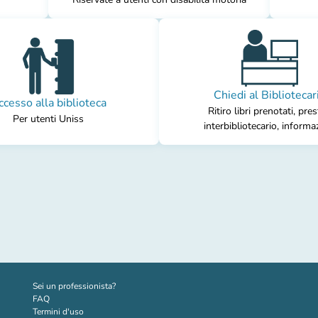
Chiedi al Bibliotecar
ccesso alla biblioteca
Ritiro libri prenotati, pres
Per utenti Uniss
interbibliotecario, informa
(nuova scheda)
Sei un professionista?
FAQ
Termini d'uso