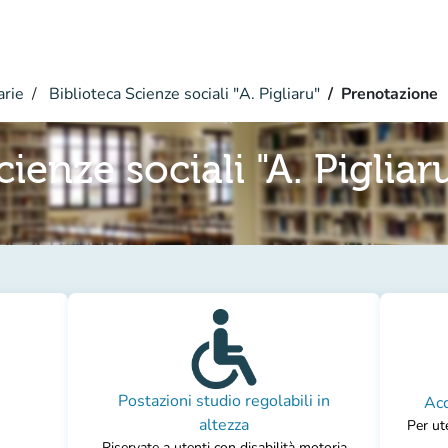
arie
Biblioteca Scienze sociali "A. Pigliaru"
Prenotazione
cienze sociali "A. Pigliar
Postazioni studio regolabili in
Acc
altezza
Per ute
Riservate a utenti con disabilità motoria