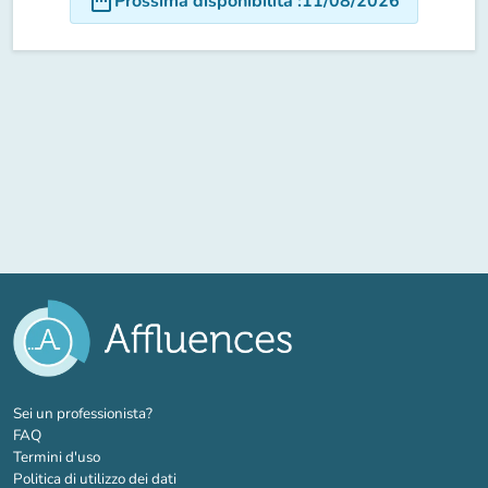
date_range
Prossima disponibilità
:
11/08/2026
(nuova scheda)
Sei un professionista?
FAQ
Termini d'uso
Politica di utilizzo dei dati