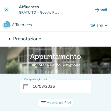
Vai al contenuto principale
Affluences
arrow_forward
vedi
clear
(nuova
GRATUITO
– Google Play
keyboard_arrow_down
Italiano
arrow_left
Prenotazione
Torna a:
Appuntamento
Biblioteca Parco Sempione
Per quale giorno?
calendar_today
filter_list
Mostra più filtri