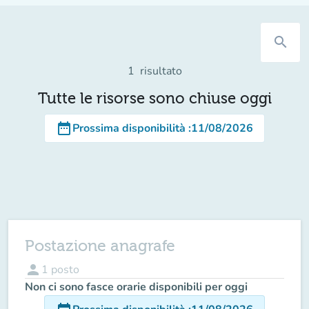
search
1
risultato
Tutte le risorse sono chiuse oggi
date_range
Prossima disponibilità
:
11/08/2026
Postazione anagrafe
person
1
posto
Non ci sono fasce orarie disponibili per oggi