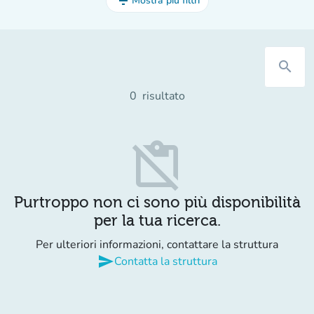
filter_list
Mostra più filtri
search
0
risultato
content_paste_off
Purtroppo non ci sono più disponibilità
per la tua ricerca.
Per ulteriori informazioni, contattare la struttura
send
Contatta la struttura