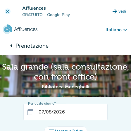
Vai al contenuto principale
Affluences
arrow_forward
vedi
clear
(nuova
GRATUITO
– Google Play
keyboard_arrow_down
Italiano
arrow_left
Prenotazione
Torna a:
Sala grande (sala consultazione,
con front office)
Biblioteca Meneghelli
Per quale giorno?
calendar_today