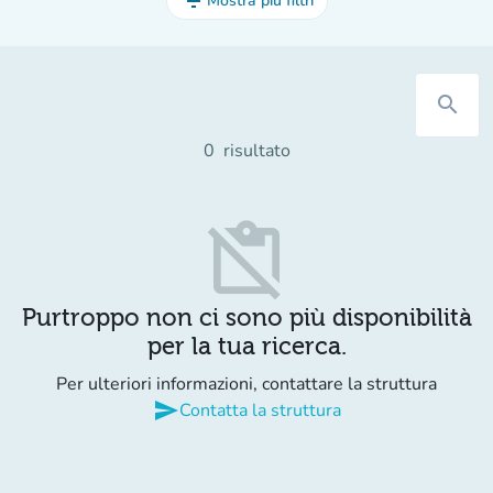
filter_list
Mostra più filtri
search
0
risultato
content_paste_off
Purtroppo non ci sono più disponibilità
per la tua ricerca.
Per ulteriori informazioni, contattare la struttura
send
Contatta la struttura