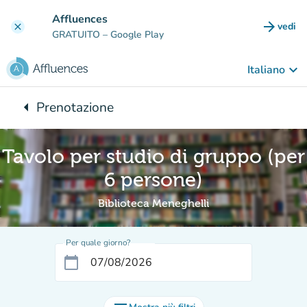
Vai al contenuto principale
Affluences
arrow_forward
vedi
clear
(nuova
GRATUITO
– Google Play
keyboard_arrow_down
Italiano
arrow_left
Prenotazione
Torna a:
Tavolo per studio di gruppo (per
6 persone)
Biblioteca Meneghelli
Per quale giorno?
calendar_today