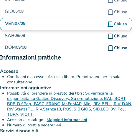
door_front
Chiuso
GIO
06/08
door_front
Chiuso
VEN
07/08
door_front
Chiuso
SAB
08/08
door_front
Chiuso
DOM
09/08
door_front
Chiuso
Informazioni pratiche
Accesso
Condizioni d'accesso : Accesso libero. Prenotazione per la sala
consultazione.
Informazioni aggiuntive
Possibilità di prendere in prestito dei libri :
Sì, verificare la
disponibilità su Galileo Discovery. Su prenotazione: BAL, BORT,
BRE, Dif.Pop., FASC, FRANC, MaFr.MAR, Min., RIV-BELL, RIV-DAN,
RIV.StanzaTL., RIV.Stanza13, ROS, SIB.GIOS, SIB.LEO, 3V, Pol.,
TURA, VIOTT
Accesso al catalogo :
Maggiori informazioni
Numero di posti a sedere : 44
Servizi disponibili