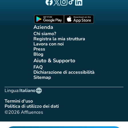
(nuova scheda)
(nuova scheda)
(nuova scheda)
(nuova scheda)
(nuova scheda)
Pagina Facebook di Affluences
Pagina Twitter di Affluences
Pagina Instagram di Affluences
Pagina Tiktok di Affluences
Pagina LinkedIn di Afflue
(nuova scheda)
(nuova scheda)
Azienda
Chi siamo?
(nuova scheda)
Registra la mia struttura
(nuova scheda)
Lavora con noi
(nuova scheda)
Press
(nuova scheda)
Blog
(nuova scheda)
Aiuto & Supporto
FAQ
(nuova scheda)
Dichiarazione di accessibilità
(nuova scheda)
Sitemap
(nuova scheda)
language
Lingua:
Italiano
Termini d'uso
(nuova scheda)
Politica di utilizzo dei dati
(nuova scheda)
©2026 Affluences