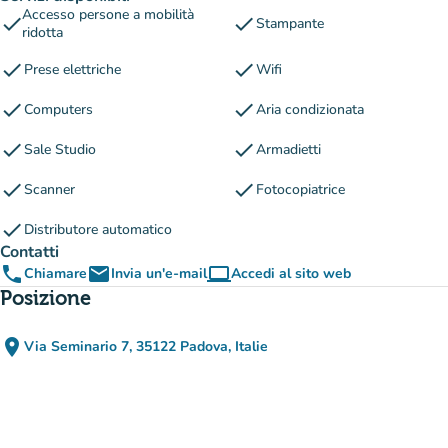
Accesso persone a mobilità
check
check
Stampante
ridotta
check
check
Prese elettriche
Wifi
check
check
Computers
Aria condizionata
check
check
Sale Studio
Armadietti
check
check
Scanner
Fotocopiatrice
check
Distributore automatico
Contatti
phone
email
computer
Chiamare
Invia un'e-mail
Accedi al sito web
(nuova scheda)
Posizione
place
Via Seminario 7, 35122 Padova, Italie
(apri in Google Maps)
(nuova scheda)