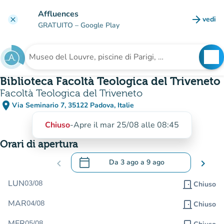
Vai al contenuto principale
Affluences
arrow_forward
vedi
clear
(nuova
GRATUITO
– Google Play
search
See
Cerca una struttura
Biblioteca Facoltà Teologica del Triveneto
Facoltà Teologica del Triveneto
place
Via Seminario 7, 35122 Padova, Italie
(apri in Google Maps)
(nuova scheda)
Chiuso
-
Apre il mar 25/08 alle 08:45
Orari di apertura
calendar_today
chevron_left
Da
3 ago
a
9 ago
chevron_right
.
Aprire il calendario per modificare le da
LUN
03/08
door_front
Chiuso
MAR
04/08
door_front
Chiuso
MER
05/08