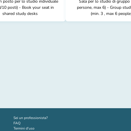
 posto per lo studio individuale
Sala per lo studio di gruppo 
8/10 posti) - Book your seat in
persone, max 6) - Group stu
shared study desks
(min. 3 , max 6 people
(nuova scheda)
Sei un professionista?
FAQ
Termini d'uso