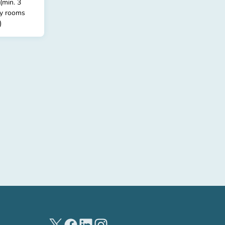
(min. 3
dy rooms
)
(nuova scheda)
(nuova scheda)
(nuova scheda)
(nuova scheda)