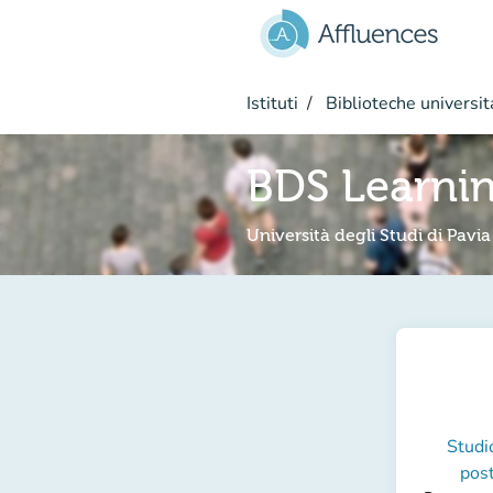
Vai al contenuto principale
Istituti
Biblioteche universit
BDS Learni
Università degli Studi di Pavia
Studi
post