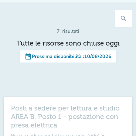
search
7
risultati
Tutte le risorse sono chiuse oggi
date_range
Prossima disponibilità
:
10/08/2026
Posti a sedere per lettura e studio
AREA B. Posto 1 - postazione con
presa elettrica
Posti a sedere per lettura e studio AREA B