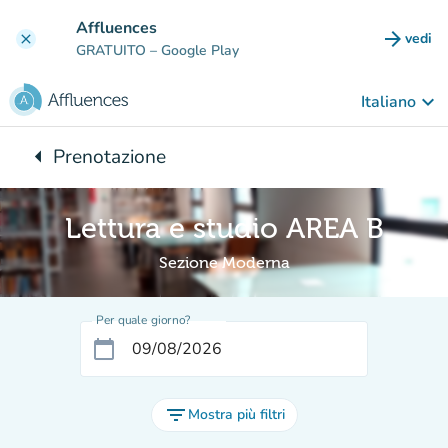
Vai al contenuto principale
Affluences
arrow_forward
vedi
clear
(nuova
GRATUITO
– Google Play
keyboard_arrow_down
Italiano
arrow_left
Prenotazione
Torna a:
Lettura e studio AREA B
Sezione Moderna
Per quale giorno?
calendar_today
filter_list
Mostra più filtri