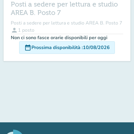
Posti a sedere per lettura e studio
AREA B. Posto 7
Posti a sedere per lettura e studio AREA B. Posto 7
person
1
posto
Non ci sono fasce orarie disponibili per oggi
date_range
Prossima disponibilità
:
10/08/2026