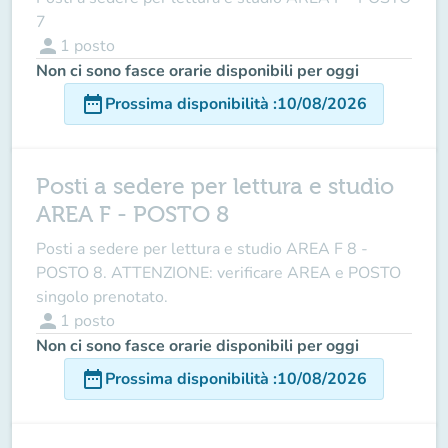
7
person
1
posto
Non ci sono fasce orarie disponibili per oggi
date_range
Prossima disponibilità
:
10/08/2026
Posti a sedere per lettura e studio
AREA F - POSTO 8
Posti a sedere per lettura e studio AREA F 8 -
POSTO 8. ATTENZIONE: verificare AREA e POSTO
singolo prenotato.
person
1
posto
Non ci sono fasce orarie disponibili per oggi
date_range
Prossima disponibilità
:
10/08/2026