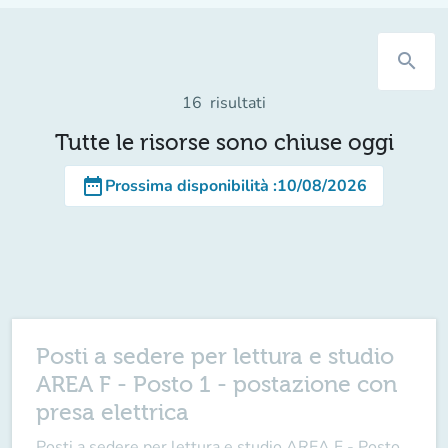
search
16
risultati
Tutte le risorse sono chiuse oggi
date_range
Prossima disponibilità
:
10/08/2026
Posti a sedere per lettura e studio
AREA F - Posto 1 - postazione con
presa elettrica
Posti a sedere per lettura e studio AREA F - Posto