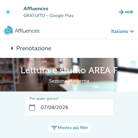
Vai al contenuto principale
Affluences
arrow_forward
vedi
clear
(nuova
GRATUITO
– Google Play
keyboard_arrow_down
Italiano
arrow_left
Prenotazione
Torna a:
Lettura e studio AREA F
Sezione Moderna
Per quale giorno?
calendar_today
filter_list
Mostra più filtri