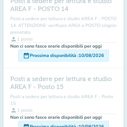
Posti a sedere per lettura e studio
AREA F - POSTO 14
Posti a sedere per lettura e studio AREA F - POSTO
14. ATTENZIONE: verificare AREA e POSTO singolo
prenotato.
person
1
posto
Non ci sono fasce orarie disponibili per oggi
date_range
Prossima disponibilità
:
10/08/2026
Posti a sedere per lettura e studio
AREA F - Posto 15
Posti a sedere per lettura e studio AREA F - Posto
15
person
1
posto
Non ci sono fasce orarie disponibili per oggi
date_range
Prossima disponibilità
:
10/08/2026