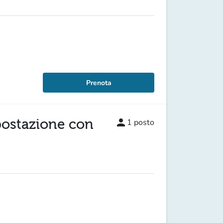
Prenota
 postazione con
person
1
posto