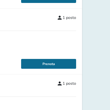
person
1
posto
Prenota
person
1
posto