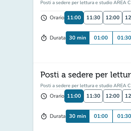
Posti a sedere per lettura e studio AREA C
11:00
11:30
12:00
12
Orario
schedule
30 min
01:00
01:3
Durata
timer
Posti a sedere per lettu
Posti a sedere per lettura e studio AREA C
11:00
11:30
12:00
12
Orario
schedule
30 min
01:00
01:3
Durata
timer