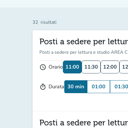
32
risultati
Posti a sedere per lettu
Posti a sedere per lettura e studio AREA C
11:00
11:30
12:00
12
Orario
schedule
30 min
01:00
01:3
Durata
timer
Posti a sedere per lettu