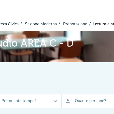
teca Civica
Sezione Moderna
Prenotazione
Lettura e 
tudio AREA C - D
Per quanto tempo?
Quante persone?
expand_more
person