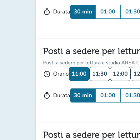
30 min
01:00
01:3
Durata
timer
Posti a sedere per lettu
Posti a sedere per lettura e studio AREA C
11:00
11:30
12:00
12
Orario
schedule
30 min
01:00
01:3
Durata
timer
Posti a sedere per lettu