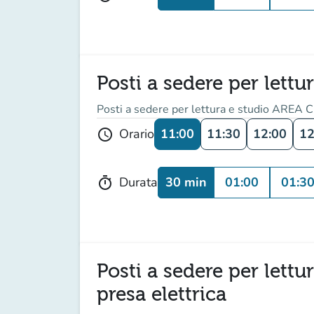
Posti a sedere per lettu
Posti a sedere per lettura e studio AREA C
11:00
11:30
12:00
12
Orario
schedule
30 min
01:00
01:3
Durata
timer
Posti a sedere per lett
presa elettrica