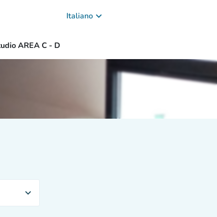
keyboard_arrow_down
Italiano
studio AREA C - D
expand_more