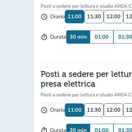
Posti a sedere per lettura e studio AREA C
11:00
11:30
12:00
12
Orario
schedule
30 min
01:00
01:3
Durata
timer
Posti a sedere per lett
presa elettrica
Posti a sedere per lettura e studio AREA C
11:00
11:30
12:00
12
Orario
schedule
30 min
01:00
01:3
Durata
timer