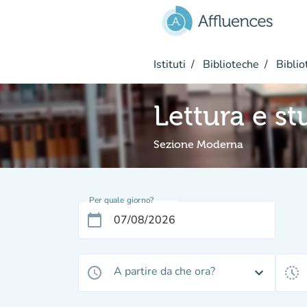
Vai al contenuto principale
Istituti
Biblioteche
Biblio
Lettura e s
Sezione Moderna
Per quale giorno?
calendar_today
A partire da che ora?
access_time
expand_more
history_toggle_off