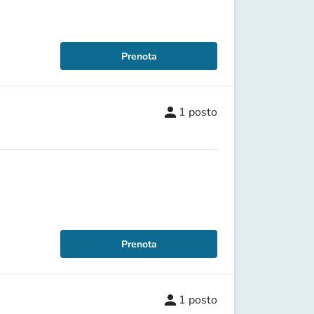
Prenota
person
1
posto
Prenota
person
1
posto