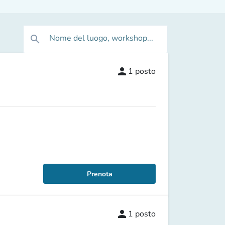
Nome del luogo, workshop...
search
person
1
posto
Prenota
person
1
posto