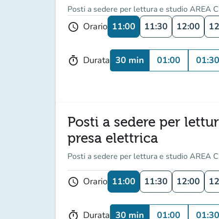
Posti a sedere per lettura e studio AREA C
11:00
11:30
12:00
12
Orario
schedule
30 min
01:00
01:3
Durata
timer
Posti a sedere per lett
presa elettrica
Posti a sedere per lettura e studio AREA C
11:00
11:30
12:00
12
Orario
schedule
30 min
01:00
01:3
Durata
timer