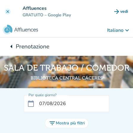
Vai al contenuto principale
Affluences
arrow_forward
vedi
clear
(nuova
GRATUITO
– Google Play
keyboard_arrow_down
Italiano
arrow_left
Prenotazione
Torna a:
SALA DE TRABAJO / COMEDOR
BIBLIOTECA CENTRAL CÁCERES
Per quale giorno?
calendar_today
filter_list
Mostra più filtri