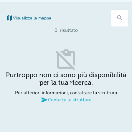
map
search
Visualizza la mappa
(nuova scheda)
0
risultato
content_paste_off
Purtroppo non ci sono più disponibilità
per la tua ricerca.
Per ulteriori informazioni, contattare la struttura
send
Contatta la struttura