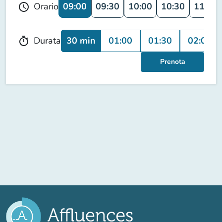
09:00
09:30
10:00
10:30
11:00
Orario
schedule
30 min
01:00
01:30
02:00
Durata
timer
Prenota