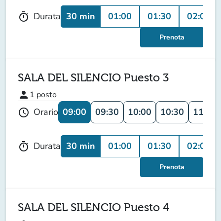
30 min
01:00
01:30
02:00
Durata
timer
Prenota
SALA DEL SILENCIO Puesto 3
person
1
posto
09:00
09:30
10:00
10:30
11:00
Orario
schedule
30 min
01:00
01:30
02:00
Durata
timer
Prenota
SALA DEL SILENCIO Puesto 4