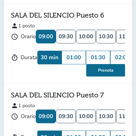
SALA DEL SILENCIO Puesto 6
person
1
posto
09:00
09:30
10:00
10:30
11:00
Orario
schedule
30 min
01:00
01:30
02:00
Durata
timer
Prenota
SALA DEL SILENCIO Puesto 7
person
1
posto
09:00
09:30
10:00
10:30
11:00
Orario
schedule