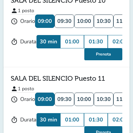
SALA DEL SILENCIO Puesto 10
person
1
posto
09:00
09:30
10:00
10:30
11:00
Orario
schedule
30 min
01:00
01:30
02:00
Durata
timer
Prenota
SALA DEL SILENCIO Puesto 11
person
1
posto
09:00
09:30
10:00
10:30
11:00
Orario
schedule
30 min
01:00
01:30
02:00
Durata
timer
Prenota