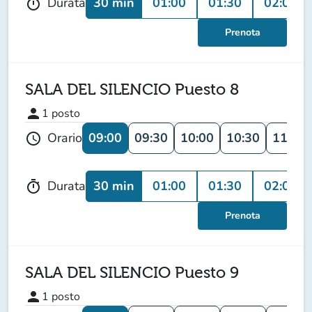
30 min
01:00
01:30
02:00
Durata
timer
Prenota
SALA DEL SILENCIO Puesto 8
person
1
posto
09:00
09:30
10:00
10:30
11:00
Orario
schedule
30 min
01:00
01:30
02:00
Durata
timer
Prenota
SALA DEL SILENCIO Puesto 9
person
1
posto