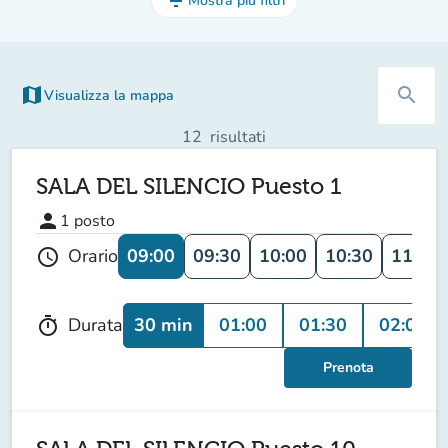
filter_list
Mostra più filtri
map
search
Visualizza la mappa
(nuova scheda)
12
risultati
SALA DEL SILENCIO Puesto 1
person
1
posto
09:00
09:30
10:00
10:30
11:00
Orario
schedule
30 min
01:00
01:30
02:00
Durata
timer
Prenota