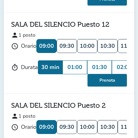
SALA DEL SILENCIO Puesto 12
person
1
posto
09:00
09:30
10:00
10:30
11:00
Orario
schedule
30 min
01:00
01:30
02:00
Durata
timer
Prenota
SALA DEL SILENCIO Puesto 2
person
1
posto
09:00
09:30
10:00
10:30
11:00
Orario
schedule