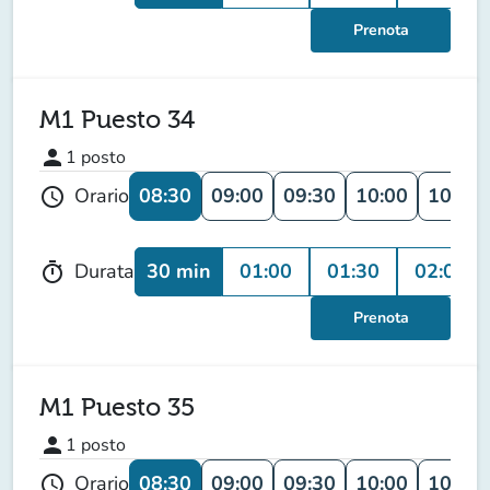
Prenota
M1 Puesto 34
person
1
posto
08:30
09:00
09:30
10:00
10:30
Orario
schedule
30 min
01:00
01:30
02:00
Durata
timer
Prenota
M1 Puesto 35
person
1
posto
08:30
09:00
09:30
10:00
10:30
Orario
schedule