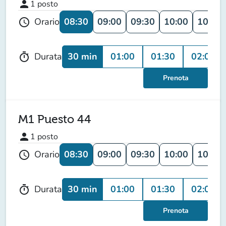
person
1
posto
08:30
09:00
09:30
10:00
10:30
Orario
schedule
30 min
01:00
01:30
02:00
Durata
timer
Prenota
M1 Puesto 44
person
1
posto
08:30
09:00
09:30
10:00
10:30
Orario
schedule
30 min
01:00
01:30
02:00
Durata
timer
Prenota