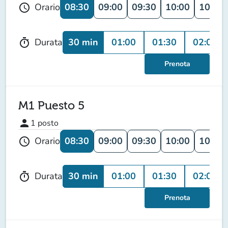
08:30
09:00
09:30
10:00
10:30
Orario
schedule
30 min
01:00
01:30
02:00
Durata
timer
Prenota
M1 Puesto 5
person
1
posto
08:30
09:00
09:30
10:00
10:30
Orario
schedule
30 min
01:00
01:30
02:00
Durata
timer
Prenota