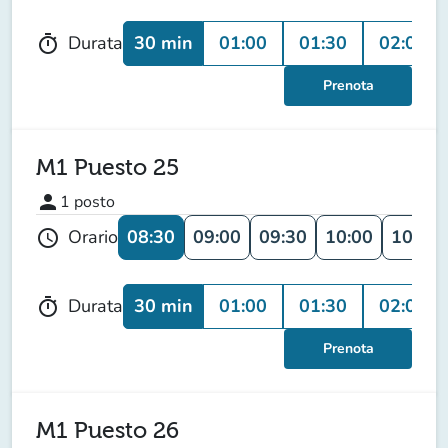
30 min
01:00
01:30
02:00
Durata
timer
Prenota
M1 Puesto 25
person
1
posto
08:30
09:00
09:30
10:00
10:30
Orario
schedule
30 min
01:00
01:30
02:00
Durata
timer
Prenota
M1 Puesto 26