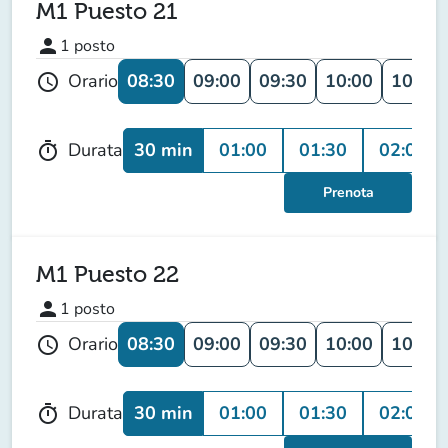
M1 Puesto 21
person
1
posto
08:30
09:00
09:30
10:00
10:30
Orario
schedule
30 min
01:00
01:30
02:00
Durata
timer
Prenota
M1 Puesto 22
person
1
posto
08:30
09:00
09:30
10:00
10:30
Orario
schedule
30 min
01:00
01:30
02:00
Durata
timer