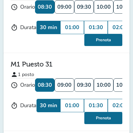
08:30
09:00
09:30
10:00
10:30
Orario
schedule
30 min
01:00
01:30
02:00
Durata
timer
Prenota
M1 Puesto 31
person
1
posto
08:30
09:00
09:30
10:00
10:30
Orario
schedule
30 min
01:00
01:30
02:00
Durata
timer
Prenota