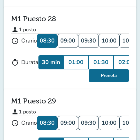
M1 Puesto 28
person
1
posto
08:30
09:00
09:30
10:00
10:30
Orario
schedule
30 min
01:00
01:30
02:00
Durata
timer
Prenota
M1 Puesto 29
person
1
posto
08:30
09:00
09:30
10:00
10:30
Orario
schedule