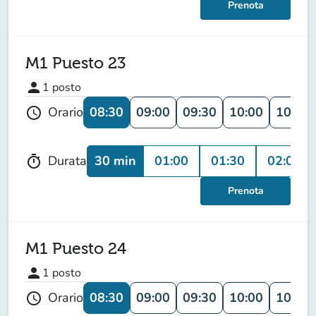
Prenota
M1 Puesto 23
person
1
posto
08:30
09:00
09:30
10:00
10:30
Orario
schedule
30 min
01:00
01:30
02:00
Durata
timer
Prenota
M1 Puesto 24
person
1
posto
08:30
09:00
09:30
10:00
10:30
Orario
schedule