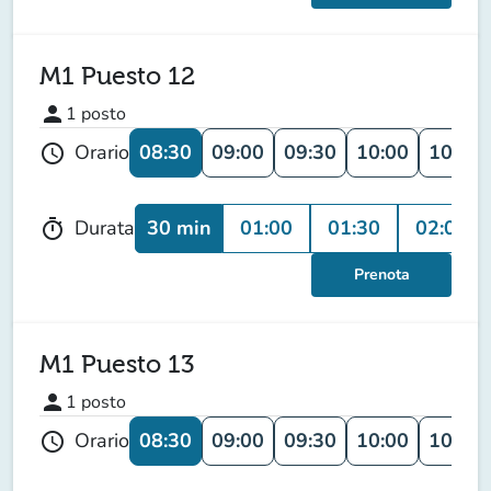
M1 Puesto 12
person
1
posto
08:30
09:00
09:30
10:00
10:30
Orario
schedule
30 min
01:00
01:30
02:00
Durata
timer
Prenota
M1 Puesto 13
person
1
posto
08:30
09:00
09:30
10:00
10:30
Orario
schedule