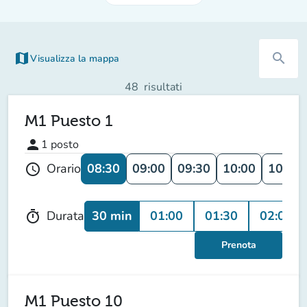
map
search
Visualizza la mappa
(nuova scheda)
48
risultati
M1 Puesto 1
person
1
posto
08:30
09:00
09:30
10:00
10:30
Orario
schedule
30 min
01:00
01:30
02:00
Durata
timer
Prenota
M1 Puesto 10