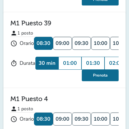
M1 Puesto 39
person
1
posto
08:30
09:00
09:30
10:00
10:30
Orario
schedule
30 min
01:00
01:30
02:00
Durata
timer
Prenota
M1 Puesto 4
person
1
posto
08:30
09:00
09:30
10:00
10:30
Orario
schedule