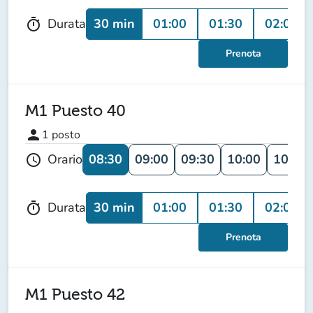
30 min
01:00
01:30
02:00
Durata
timer
Prenota
M1 Puesto 40
person
1
posto
08:30
09:00
09:30
10:00
10:30
Orario
schedule
30 min
01:00
01:30
02:00
Durata
timer
Prenota
M1 Puesto 42