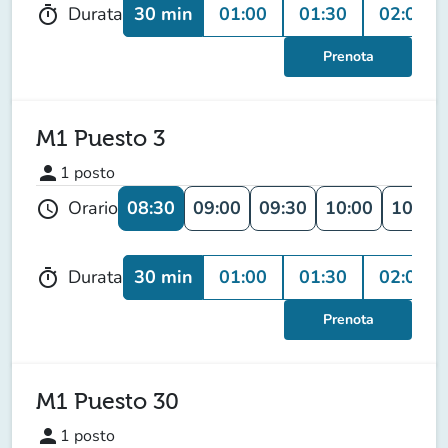
30 min
01:00
01:30
02:00
Durata
timer
Prenota
M1 Puesto 3
person
1
posto
08:30
09:00
09:30
10:00
10:30
Orario
schedule
30 min
01:00
01:30
02:00
Durata
timer
Prenota
M1 Puesto 30
person
1
posto