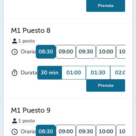
Prenota
M1 Puesto 8
person
1
posto
08:30
09:00
09:30
10:00
10:30
Orario
schedule
30 min
01:00
01:30
02:00
Durata
timer
Prenota
M1 Puesto 9
person
1
posto
08:30
09:00
09:30
10:00
10:30
Orario
schedule