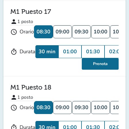
M1 Puesto 17
person
1
posto
08:30
09:00
09:30
10:00
10:30
Orario
schedule
30 min
01:00
01:30
02:00
Durata
timer
Prenota
M1 Puesto 18
person
1
posto
08:30
09:00
09:30
10:00
10:30
Orario
schedule
30 min
01:00
01:30
02:00
Durata
timer