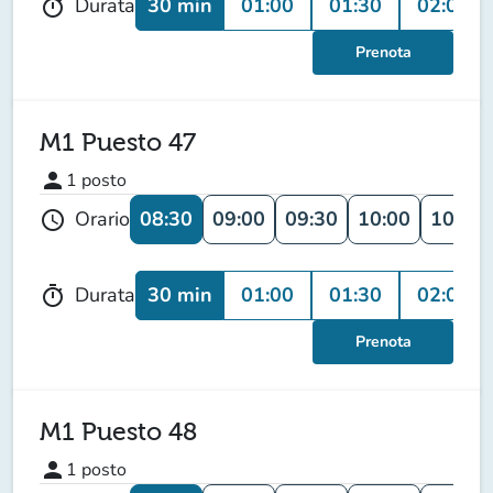
30 min
01:00
01:30
02:00
Durata
timer
Prenota
M1 Puesto 47
person
1
posto
08:30
09:00
09:30
10:00
10:30
Orario
schedule
30 min
01:00
01:30
02:00
Durata
timer
Prenota
M1 Puesto 48
person
1
posto