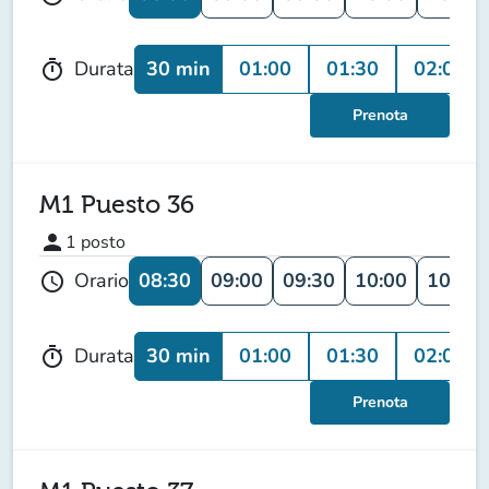
30 min
01:00
01:30
02:00
Durata
timer
Prenota
M1 Puesto 36
person
1
posto
08:30
09:00
09:30
10:00
10:30
Orario
schedule
30 min
01:00
01:30
02:00
Durata
timer
Prenota