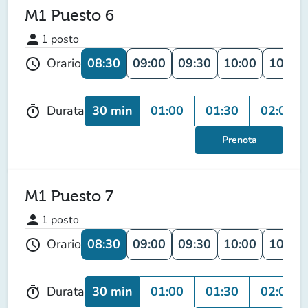
M1 Puesto 6
person
1
posto
08:30
09:00
09:30
10:00
10:30
Orario
schedule
30 min
01:00
01:30
02:00
Durata
timer
Prenota
M1 Puesto 7
person
1
posto
08:30
09:00
09:30
10:00
10:30
Orario
schedule
30 min
01:00
01:30
02:00
Durata
timer