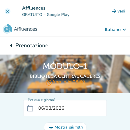
Vai al contenuto principale
Affluences
arrow_forward
vedi
clear
(nuova
GRATUITO
– Google Play
keyboard_arrow_down
Italiano
arrow_left
Prenotazione
Torna a:
MÓDULO-1
BIBLIOTECA CENTRAL CÁCERES
access_time
Apre alle 08:30
Per quale giorno?
calendar_today
filter_list
Mostra più filtri