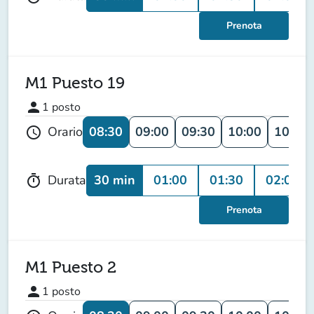
Prenota
M1 Puesto 19
person
1
posto
08:30
09:00
09:30
10:00
10:30
Orario
schedule
30 min
01:00
01:30
02:00
Durata
timer
Prenota
M1 Puesto 2
person
1
posto