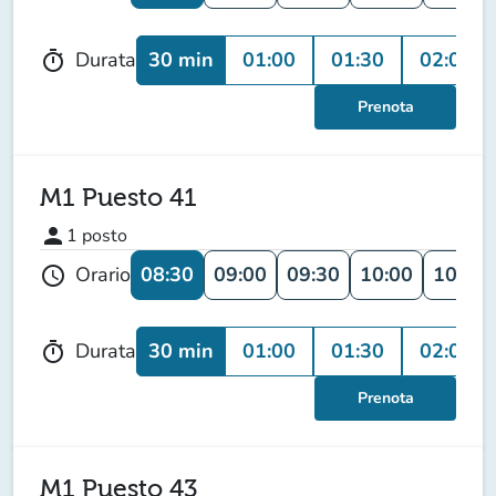
30 min
01:00
01:30
02:00
Durata
timer
Prenota
M1 Puesto 41
person
1
posto
08:30
09:00
09:30
10:00
10:30
Orario
schedule
30 min
01:00
01:30
02:00
Durata
timer
Prenota
M1 Puesto 43