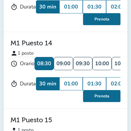
30 min
01:00
01:30
02:00
Durata
timer
Prenota
M1 Puesto 14
person
1
posto
08:30
09:00
09:30
10:00
10:30
Orario
schedule
30 min
01:00
01:30
02:00
Durata
timer
Prenota
M1 Puesto 15
person
1
posto