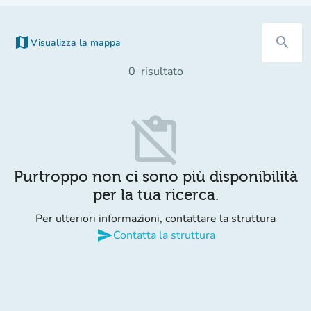
map
search
Visualizza la mappa
(nuova scheda)
0
risultato
content_paste_off
Purtroppo non ci sono più disponibilità
per la tua ricerca.
Per ulteriori informazioni, contattare la struttura
send
Contatta la struttura