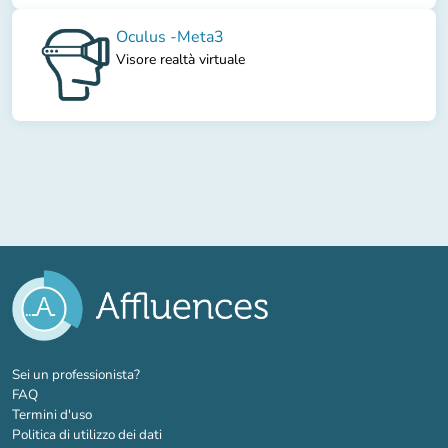
Oculus -Meta3
Visore realtà virtuale
(nuova scheda)
Sei un professionista?
FAQ
Termini d'uso
Politica di utilizzo dei dati