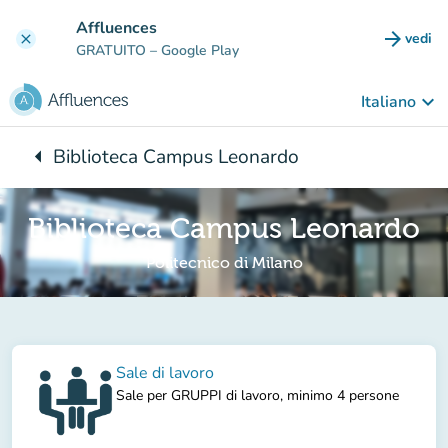
Vai al contenuto principale
Affluences
arrow_forward
vedi
clear
(nuova
GRATUITO
– Google Play
keyboard_arrow_down
Italiano
arrow_left
Biblioteca Campus Leonardo
Torna a:
Biblioteca Campus Leonardo
Politecnico di Milano
Sale di lavoro
Sale per GRUPPI di lavoro, minimo 4 persone