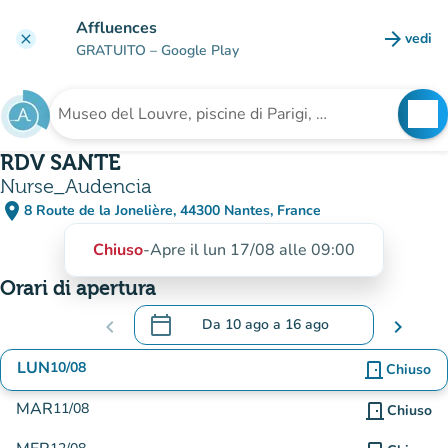
Vai al contenuto principale
Affluences
arrow_forward
vedi
clear
(nuova
GRATUITO
– Google Play
search
See
Cerca una struttura
RDV SANTE
Nurse_Audencia
place
8 Route de la Jonelière, 44300 Nantes, France
(apri in Google Maps)
(nuova scheda)
Chiuso
-
Apre il lun 17/08 alle 09:00
Orari di apertura
calendar_today
chevron_left
Da
10 ago
a
16 ago
chevron_right
.
Aprire il calendario per modificare le dat
LUN
10/08
door_front
Chiuso
MAR
11/08
door_front
Chiuso