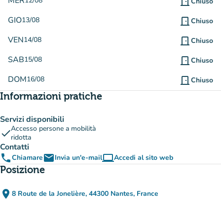
MER
12/08
door_front
Chiuso
GIO
13/08
door_front
Chiuso
VEN
14/08
door_front
Chiuso
SAB
15/08
door_front
Chiuso
DOM
16/08
door_front
Chiuso
Informazioni pratiche
Servizi disponibili
Accesso persone a mobilità
check
ridotta
Contatti
phone
email
computer
Chiamare
Invia un'e-mail
Accedi al sito web
(nuova scheda)
Posizione
place
8 Route de la Jonelière, 44300 Nantes, France
(apri in Google Maps)
(nuova scheda)