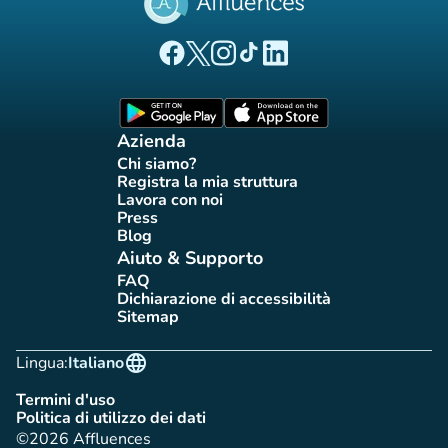
(nuova scheda)
(nuova scheda)
(nuova scheda)
(nuova scheda)
(nuova scheda)
Pagina Facebook di Affluences
Pagina Twitter di Affluences
Pagina Instagram di Affluences
Pagina Tiktok di Affluences
Pagina LinkedIn di Afflue
(nuova scheda)
(nuova scheda)
Azienda
Chi siamo?
(nuova scheda)
Registra la mia struttura
(nuova scheda)
Lavora con noi
(nuova scheda)
Press
(nuova scheda)
Blog
(nuova scheda)
Aiuto & Supporto
FAQ
(nuova scheda)
Dichiarazione di accessibilità
(nuova scheda)
Sitemap
(nuova scheda)
language
Lingua:
Italiano
Termini d'uso
(nuova scheda)
Politica di utilizzo dei dati
(nuova scheda)
©2026 Affluences