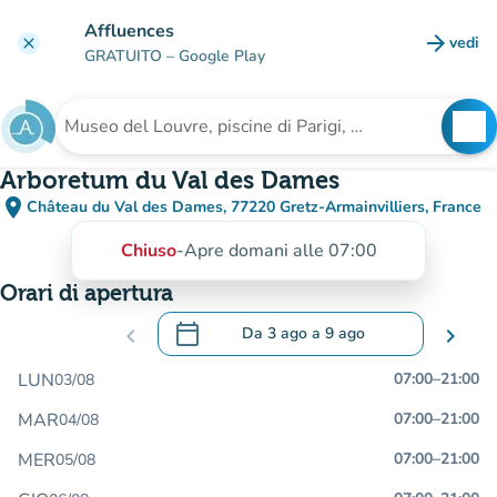
Vai al contenuto principale
Affluences
arrow_forward
vedi
clear
(nuova
GRATUITO
– Google Play
search
See
Cerca una struttura
Arboretum du Val des Dames
place
Château du Val des Dames, 77220 Gretz-Armainvilliers, France
(apri in Google Maps)
(nuova scheda)
Chiuso
-
Apre domani alle 07:00
Orari di apertura
calendar_today
chevron_left
Da
3 ago
a
9 ago
chevron_right
.
Aprire il calendario per modificare le da
LUN
07:00
–
21:00
03/08
MAR
07:00
–
21:00
04/08
MER
07:00
–
21:00
05/08