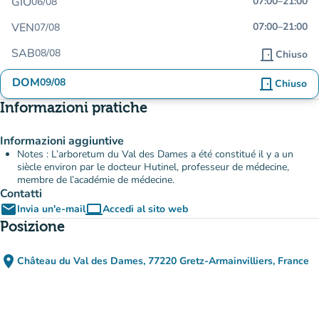
GIO
07:00
–
21:00
06/08
VEN
07:00
–
21:00
07/08
SAB
08/08
door_front
Chiuso
DOM
09/08
door_front
Chiuso
Informazioni pratiche
Informazioni aggiuntive
Notes : L’arboretum du Val des Dames a été constitué il y a un
siècle environ par le docteur Hutinel, professeur de médecine,
membre de l’académie de médecine.
Contatti
email
computer
Invia un'e-mail
Accedi al sito web
(nuova scheda)
Posizione
place
Château du Val des Dames, 77220 Gretz-Armainvilliers, France
(apri in Google Maps)
(nuova scheda)