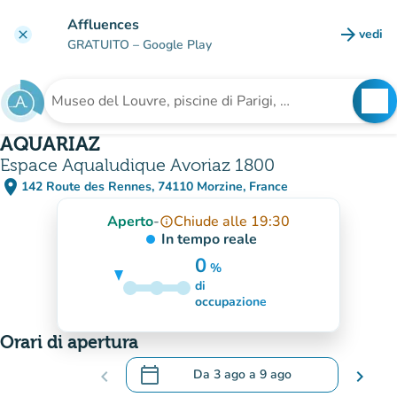
Vai al contenuto principale
Affluences
arrow_forward
vedi
clear
(nuova
GRATUITO
– Google Play
search
See
Cerca una struttura
AQUARIAZ
Espace Aqualudique Avoriaz 1800
place
142 Route des Rennes, 74110 Morzine, France
(apri in Google Maps)
(nuova scheda)
Aperto
-
Chiude alle 19:30
info_outline
In tempo reale
0
%
di
35%
occupazione
Orari di apertura
calendar_today
chevron_left
Da
3 ago
a
9 ago
chevron_right
.
Aprire il calendario per modificare le da