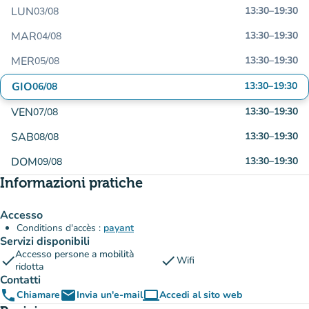
LUN
13:30
–
19:30
03/08
MAR
13:30
–
19:30
04/08
MER
13:30
–
19:30
05/08
GIO
13:30
–
19:30
06/08
VEN
13:30
–
19:30
07/08
SAB
13:30
–
19:30
08/08
DOM
13:30
–
19:30
09/08
Informazioni pratiche
Accesso
Conditions d'accès :
payant
Servizi disponibili
Accesso persone a mobilità
check
check
Wifi
ridotta
Contatti
phone
email
computer
Chiamare
Invia un'e-mail
Accedi al sito web
(nuova scheda)