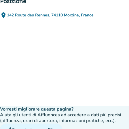
Posizione
place
142 Route des Rennes, 74110 Morzine, France
(apri in Google Maps)
(nuova scheda)
Vorresti migliorare questa pagina?
Aiuta gli utenti di Affluences ad accedere a dati più precisi
(affluenza, orari di apertura, informazioni pratiche, ecc.).