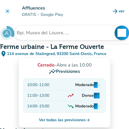
Ir al contenido principal
Affluences
arrow_forward
ver
clear
(nuev
GRATIS
– Google Play
search
See
Buscar un establecimiento
Ferme urbaine - La Ferme Ouverte
place
114 avenue de Stalingrad, 93200 Saint-Denis, France
(abrir en Google Maps)
(nueva pestaña)
Cerrado
-
Abre a las 10:00
insights
Previsiones
10:00
–
11:00
Moderado
man
man
man
trending_up
11:00
–
13:00
Dense
man
man
man
En aumento
trending_down
14:00
–
15:00
Moderado
man
man
man
En descenso
Ver todas las previsiones
arrow_forward