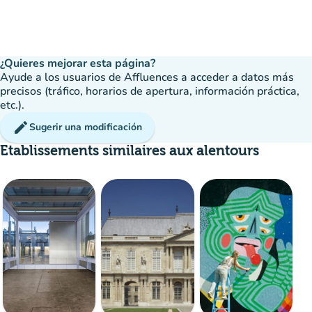
¿Quieres mejorar esta página?
Ayude a los usuarios de Affluences a acceder a datos más
precisos (tráfico, horarios de apertura, información práctica,
etc.).
edit
Sugerir una modificación
Etablissements similaires aux alentours
disponible
Reserva
event