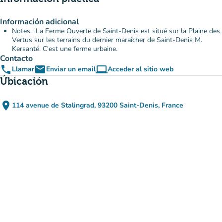
Información adicional
Notes : La Ferme Ouverte de Saint-Denis est situé sur la Plaine des
Vertus sur les terrains du dernier maraîcher de Saint-Denis M.
Kersanté. C'est une ferme urbaine.
Contacto
phone
email
computer
Llamar
Enviar un email
Acceder al sitio web
(nueva pestaña)
Úbicación
place
114 avenue de Stalingrad, 93200 Saint-Denis, France
(abrir en Google Maps)
(nueva pestaña)