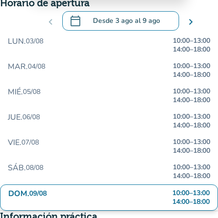
Horario de apertura
calendar_today
chevron_left
Desde
3 ago
al
9 ago
chevron_right
.
Abra el calendario para cambiar las fecha
LUN.
10:00
–
13:00
03/08
14:00
–
18:00
MAR.
10:00
–
13:00
04/08
14:00
–
18:00
MIÉ.
10:00
–
13:00
05/08
14:00
–
18:00
JUE.
10:00
–
13:00
06/08
14:00
–
18:00
VIE.
10:00
–
13:00
07/08
14:00
–
18:00
SÁB.
10:00
–
13:00
08/08
14:00
–
18:00
DOM.
10:00
–
13:00
09/08
14:00
–
18:00
Información práctica