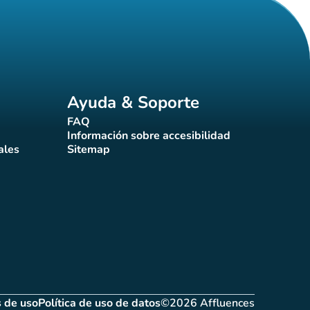
Ayuda & Soporte
FAQ
(nueva pestaña)
Información sobre accesibilidad
a)
(nueva pestaña)
ales
Sitemap
taña)
(nueva pestaña)
 de uso
Política de uso de datos
©2026 Affluences
(nueva pestaña)
(nueva pestaña)