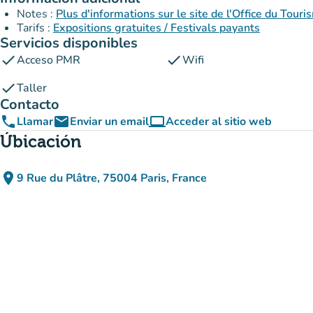
Notes :
Plus d'informations sur le site de l'Office du Touri
Tarifs :
Expositions gratuites / Festivals payants
Servicios disponibles
check
check
Acceso PMR
Wifi
check
Taller
Contacto
phone
email
computer
Llamar
Enviar un email
Acceder al sitio web
(nueva pestaña)
Úbicación
place
9 Rue du Plâtre, 75004 Paris, France
(abrir en Google Maps)
(nueva pestaña)