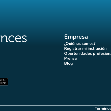
Empresa
¿Quiénes somos?
(nueva pestaña)
Registrar mi institución
(nueva pestañ
Oportunidades profesion
(nueva pes
Prensa
)
aña)
pestaña)
va pestaña)
nueva pestaña)
(nueva pestaña)
Blog
ffluences
 Affluences
agram Affluences
de TikTok de Affluences
na LinkedIn Affluences
(nueva pestaña)
staña)
(nueva pestaña)
Términos