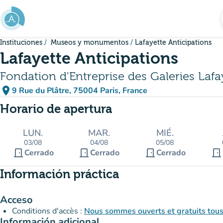
Ir al contenido principal
Instituciones
Museos y monumentos
Lafayette Anticipations
Lafayette Anticipations
Fondation d'Entreprise des Galeries Lafa
place
9 Rue du Plâtre, 75004 Paris, France
(abrir en Google Maps)
(nueva pestaña)
Horario de apertura
LUN.
MAR.
MIÉ.
03/08
04/08
05/08
door_front
door_front
door_front
door_front
Cerrado
Cerrado
Cerrado
Información práctica
Acceso
Conditions d'accès :
Nous sommes ouverts et gratuits tous l
Información adicional