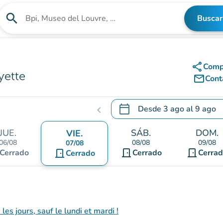
search
Buscar
Buscar un establecimiento
share
Comp
yette
mail_outline
Cont
calendar_today
Desde
3 ago
al
9 ago
chevron_left
.
Abra el calendario para camb
JUE.
SÁB.
DOM.
VIE.
06/08
08/08
09/08
07/08
door_front
door_front
Cerrado
door_front
Cerrado
Cerra
Cerrado
es jours, sauf le lundi et mardi !