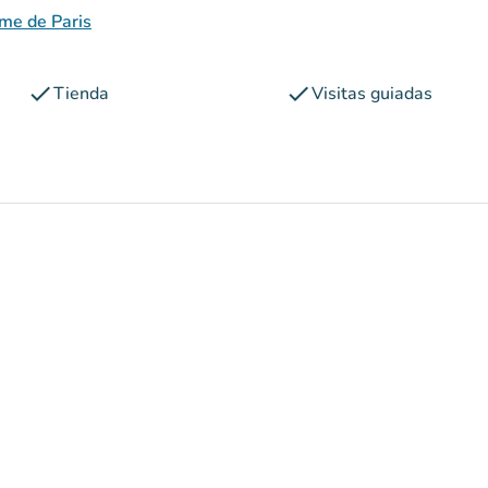
sme de Paris
check
check
Tienda
Visitas guiadas