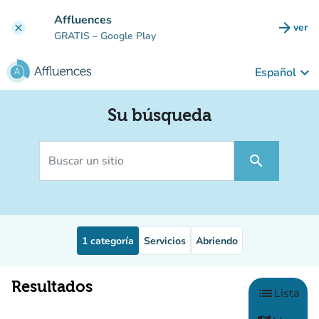
Ir al contenido principal
Affluences
arrow_forward
ver
clear
(nuev
GRATIS
– Google Play
keyboard_arrow_down
Español
Su búsqueda
Buscar un sitio
search
1
categoría
Servicios
Abriendo
Zoológico
Resultados
Eliga un 
list
Lista