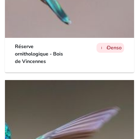
Réserve
Denso
man
man
man
ornithologique - Bois
de Vincennes