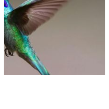
Réserve
Denso
man
man
man
ornithologique - Bois