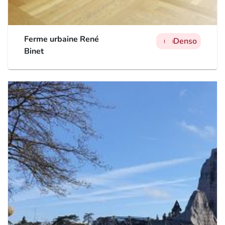
Ferme urbaine René
Denso
man
man
man
Binet