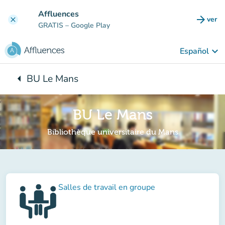
Ir al contenido principal
Affluences
arrow_forward
ver
clear
(nuev
GRATIS
– Google Play
keyboard_arrow_down
Español
arrow_left
BU Le Mans
Vuelta:
BU Le Mans
Bibliothèque universitaire du Mans
Salles de travail en groupe