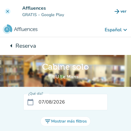
Ir al contenido principal
Affluences
arrow_forward
ver
clear
(nuev
GRATIS
– Google Play
keyboard_arrow_down
Español
arrow_left
Reserva
Vuelta:
Cabine solo
BU Le Mans
¿Qué día?
calendar_today
filter_list
Mostrar más filtros