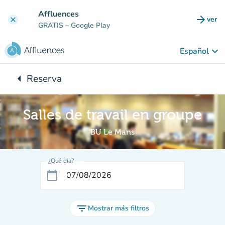
Ir al contenido principal
Affluences
arrow_forward
ver
clear
(nuev
GRATIS
– Google Play
keyboard_arrow_down
Español
arrow_left
Reserva
Vuelta:
Salles de travail en groupe
BU Le Mans
¿Qué día?
calendar_today
filter_list
Mostrar más filtros