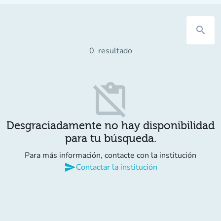
search
0
resultado
content_paste_off
Desgraciadamente no hay disponibilidad
para tu búsqueda.
Para más información, contacte con la institución
send
Contactar la institución