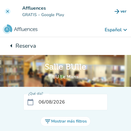
Ir al contenido principal
Affluences
arrow_forward
ver
clear
(nuev
GRATIS
– Google Play
keyboard_arrow_down
Español
arrow_left
Reserva
Vuelta:
Salle BUlle
BU Le Mans
¿Qué día?
calendar_today
filter_list
Mostrar más filtros