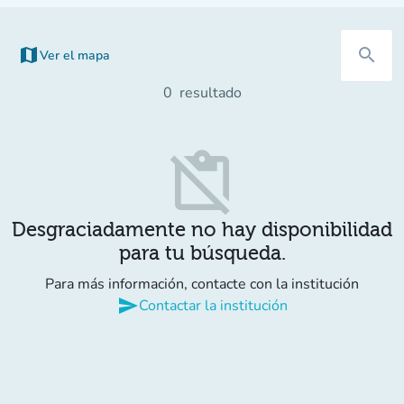
map
search
Ver el mapa
(nueva pestaña)
0
resultado
content_paste_off
Desgraciadamente no hay disponibilidad
para tu búsqueda.
Para más información, contacte con la institución
send
Contactar la institución