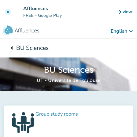
Go to main content
Affluences
arrow_forward
view
clear
(new t
FREE
– Google Play
keyboard_arrow_down
English
arrow_left
BU Sciences
Back to:
BU Sciences
UT - Université de Toulouse
Group study rooms