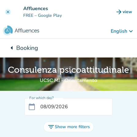
Go to main content
Affluences
arrow_forward
view
clear
(new t
FREE
– Google Play
keyboard_arrow_down
English
arrow_left
Booking
Back to:
Consulenza psicoattitudinale
UCSC MI - Orientamento
For which day?
calendar_today
filter_list
Show more filters