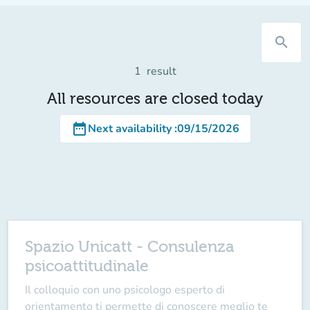
search
1
result
All resources are closed today
date_range
Next availability
:
09/15/2026
Spazio Unicatt - Consulenza
psicoattitudinale
Il colloquio con uno psicologo esperto di
orientamento ti permette di conoscere meglio te